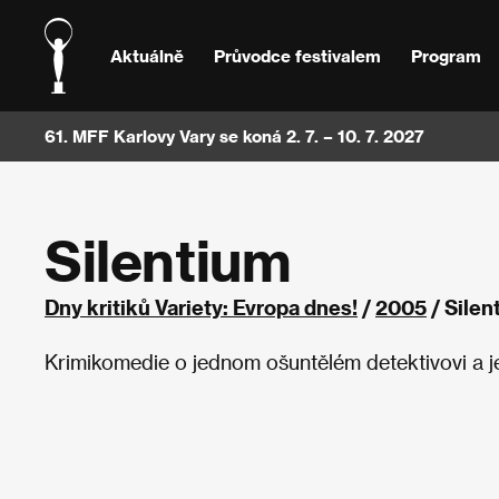
Aktuálně
Průvodce festivalem
Program
61. MFF Karlovy Vary se koná 2. 7. – 10. 7. 2027
Silentium
Dny kritiků Variety: Evropa dnes!
/
2005
/ Sile
Krimikomedie o jednom ošuntělém detektivovi a je