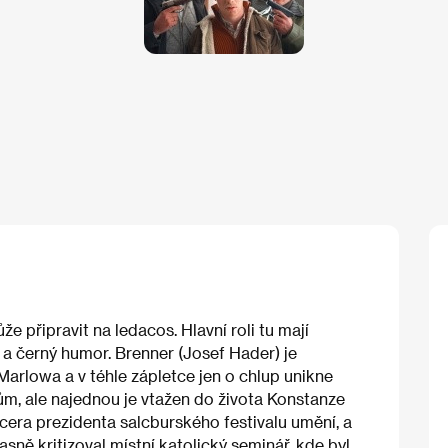
 připravit na ledacos. Hlavní roli tu mají
y a černý humor. Brenner (Josef Hader) je
arlowa a v téhle zápletce jen o chlup unikne
m, ale najednou je vtažen do života Konstanze
era prezidenta salcburského festivalu umění, a
sně kritizoval místní katolický seminář, kde byl