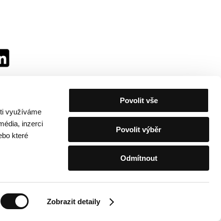
Povolit vše
sti využíváme
média, inzerci
Povolit výběr
ebo které
Odmítnout
festivalu
/
Kontakty
Zobrazit detaily