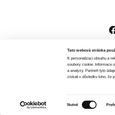
Tato webová stránka použ
K personalizaci obsahu a re
soubory cookie. Informace o 
a analýzy. Partneři tyto úda
získali v důsledku toho, že p
Návštěvní řád
/
Och
Výběr
Nutné
Pref
souhlasu