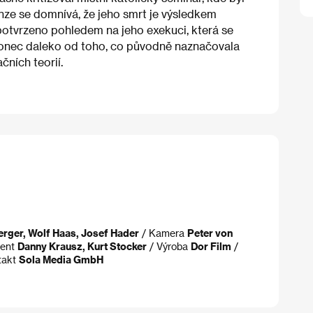
nze se domnívá, že jeho smrt je výsledkem
potvrzeno pohledem na jeho exekuci, která se
nakonec daleko od toho, co původně naznačovala
čních teorií.
rger, Wolf Haas, Josef Hader
/ Kamera
Peter von
cent
Danny Krausz, Kurt Stocker
/ Výroba
Dor Film
/
takt
Sola Media GmbH