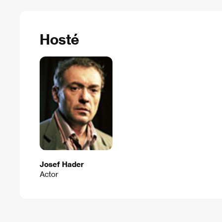
Hosté
Josef Hader
Actor