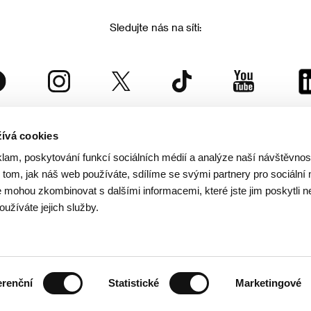
Sledujte nás na síti:
ívá cookies
Mezinárodní filmový festival Karlovy Vary
klam, poskytování funkcí sociálních médií a analýze naší návštěvno
je součástí rodiny KVIFF Group, která zastřešuje i další projekty:
tom, jak náš web používáte, sdílíme se svými partnery pro sociální 
je mohou zkombinovat s dalšími informacemi, které jste jim poskytli n
oužíváte jejich služby.
© 2026 KVIFF GROUP
rana soukromí návštěvníků webu
/
VOP
/
Ochrana osobních údajů
/
Reklamační řád
/
Statut 
erenční
Statistické
Marketingové