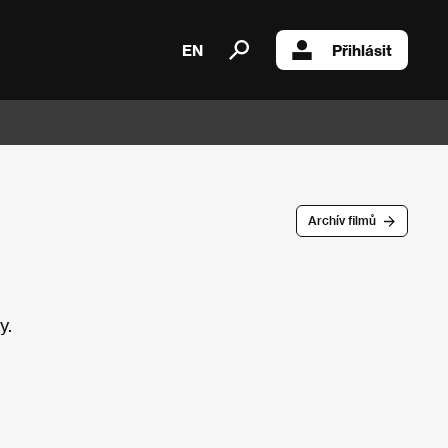
EN
Přihlásit
Archív filmů
y.