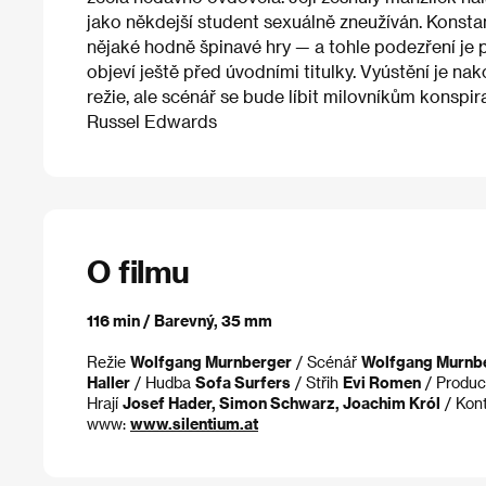
jako někdejší student sexuálně zneužíván. Konsta
nějaké hodně špinavé hry — a tohle podezření je 
objeví ještě před úvodními titulky. Vyústění je 
režie, ale scénář se bude líbit milovníkům konspira
Russel Edwards
O filmu
116 min / Barevný, 35 mm
Režie
Wolfgang Murnberger
/ Scénář
Wolfgang Murnbe
Haller
/ Hudba
Sofa Surfers
/ Střih
Evi Romen
/ Produ
Hrají
Josef Hader, Simon Schwarz, Joachim Król
/ Kon
www:
www.silentium.at