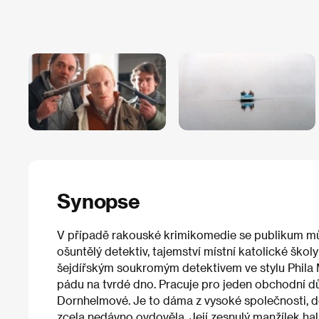
Synopse
V případě rakouské krimikomedie se publikum může
ošuntělý detektiv, tajemství místní katolické škol
šejdířským soukromým detektivem ve stylu Phila M
pádu na tvrdé dno. Pracuje pro jeden obchodní dů
Dornhelmové. Je to dáma z vysoké společnosti, dc
zcela nedávno ovdověla. Její zesnulý manžílek hala