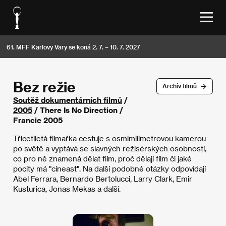
61. MFF Karlovy Vary se koná 2. 7. – 10. 7. 2027
Bez režie
Archív filmů
Soutěž dokumentárních filmů
/
2005
/ There Is No Direction /
Francie 2005
Třicetiletá filmařka cestuje s osmimilimetrovou kamerou
po světě a vyptává se slavných režisérských osobností,
co pro ně znamená dělat film, proč dělají film či jaké
pocity má "cineast". Na další podobné otázky odpovídají
Abel Ferrara, Bernardo Bertolucci, Larry Clark, Emir
Kusturica, Jonas Mekas a další.