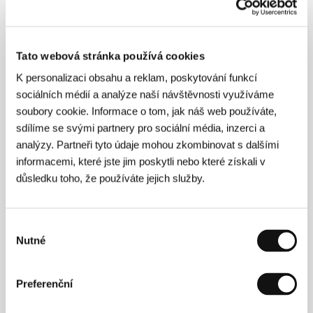
Tato webová stránka používá cookies
K personalizaci obsahu a reklam, poskytování funkcí
sociálních médií a analýze naší návštěvnosti využíváme
Sarah Bertrandová
se prosadila jako divadelní,
soubory cookie. Informace o tom, jak náš web používáte,
filmová a televizní herečka. Od počátku 90. let hrála
v téměř dvaceti televizních filmech a seriálech a
sdílíme se svými partnery pro sociální média, inzerci a
objevila se i v několika filmech pro kina, např.
Návrat
analýzy. Partneři tyto údaje mohou zkombinovat s dalšími
Casanovy
(
Le retour de Casanova
, 1991; r. Édouard
informacemi, které jste jim poskytli nebo které získali v
Niermans),
Roulez jeunesse!
(
Do toho, mládeži!
, 1992;
důsledku toho, že používáte jejich služby.
r. Jacques Fansten) a
Sexes faibles!
(
Slabá pohlaví!,
1992; r. Serge Meynard). Spolupracovala též na
kolekci knih o filmu, z nichž první tři byly vydány v září
2004 v edici Le Seuil pod názvem Filmové novinky
Výběr
(Des nouvelles du cinéma). Snímek
Bez režie
je její
Nutné
souhlasu
první film.
Preferenční
Kontakty