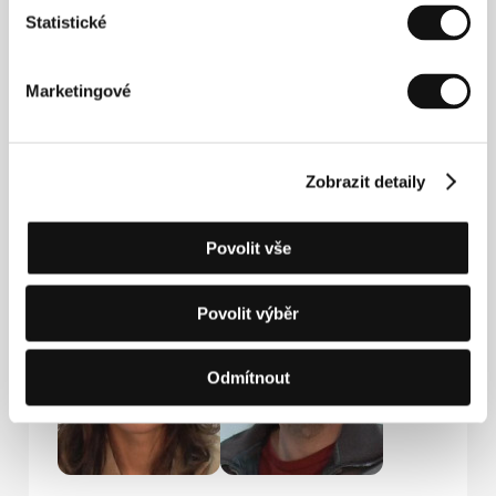
Statistické
Central Films
9/11 quai Voltaire, 75007, Paris
Francie
Marketingové
Tel: +33 1 445 411 54
Fax: +33 1 445 411 54
E-mail:
central.films@wanadoo.fr
Zobrazit detaily
Hosté
Povolit vše
Povolit výběr
Odmítnout