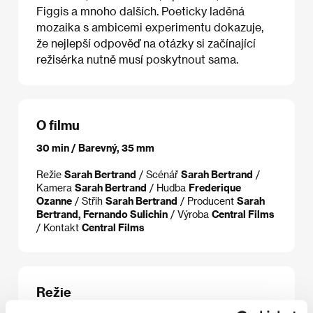
Figgis a mnoho dalších. Poeticky laděná
mozaika s ambicemi experimentu dokazuje,
že nejlepší odpověď na otázky si začínající
režisérka nutně musí poskytnout sama.
O filmu
30 min / Barevný, 35 mm
Režie
Sarah Bertrand
/ Scénář
Sarah Bertrand
/
Kamera
Sarah Bertrand
/ Hudba
Frederique
Ozanne
/ Střih
Sarah Bertrand
/ Producent
Sarah
Bertrand, Fernando Sulichin
/ Výroba
Central Films
/ Kontakt
Central Films
Režie