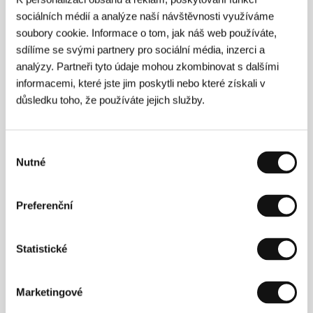
Filip Marczewski
je studentem lodžské školy
sociálních médií a analýze naší návštěvnosti využíváme
PWSFTViT. Na loňském FF polského hraného filmu v
soubory cookie. Informace o tom, jak náš web používáte,
Gdyni byl do sekce polského nezávislého filmu
sdílíme se svými partnery pro sociální média, inzerci a
zařazen jeho studentský snímek
Cyrano
(2004),
pojednávající o hercích z provinčního divadla a o tom,
analýzy. Partneři tyto údaje mohou zkombinovat s dalšími
že nikdo nemá právo zbavovat lidi jejich iluzí.
informacemi, které jste jim poskytli nebo které získali v
důsledku toho, že používáte jejich služby.
Výběr
Kontakty
Nutné
souhlasu
Polish National Filmschool Lodz
Targowa 61/63, 90-323, Lodz
Polsko
Preferenční
Tel: +48 426 345 820
Fax: +48 426 345 928
E-mail:
mg@filmschool.lodz.pl
Statistické
Marketingové
Hosté