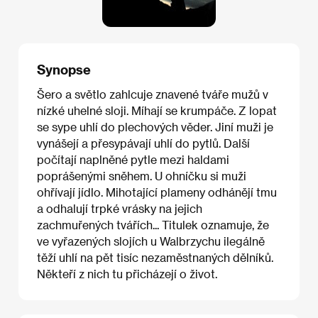
Synopse
Šero a světlo zahlcuje znavené tváře mužů v
nízké uhelné sloji. Míhají se krumpáče. Z lopat
se sype uhlí do plechových věder. Jiní muži je
vynášejí a přesypávají uhlí do pytlů. Další
počítají naplněné pytle mezi haldami
poprášenými sněhem. U ohníčku si muži
ohřívají jídlo. Mihotající plameny odhánějí tmu
a odhalují trpké vrásky na jejich
zachmuřených tvářích... Titulek oznamuje, že
ve vyřazených slojích u Walbrzychu ilegálně
těží uhlí na pět tisíc nezaměstnaných dělníků.
Někteří z nich tu přicházejí o život.