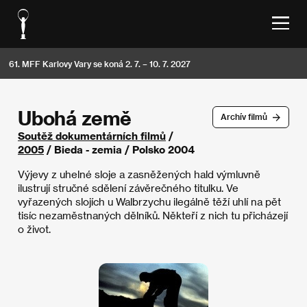
61. MFF Karlovy Vary se koná 2. 7. – 10. 7. 2027
Ubohá země
Archív filmů
Soutěž dokumentárních filmů
/
2005
/ Bieda - zemia / Polsko 2004
Výjevy z uhelné sloje a zasněžených hald výmluvně
ilustrují stručné sdělení závěrečného titulku. Ve
vyřazených slojích u Walbrzychu ilegálně těží uhlí na pět
tisíc nezaměstnaných dělníků. Někteří z nich tu přicházejí
o život.