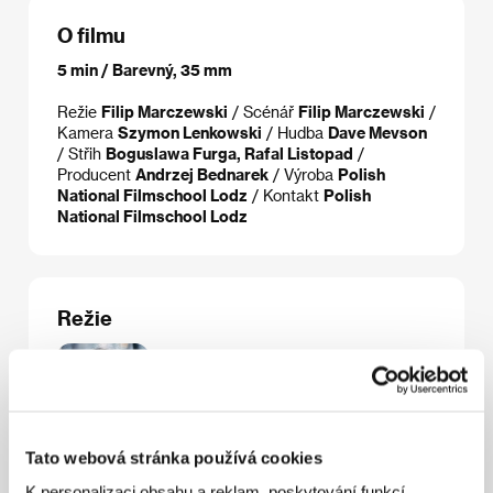
O filmu
5 min / Barevný, 35 mm
Režie
Filip Marczewski
/ Scénář
Filip Marczewski
/
Kamera
Szymon Lenkowski
/ Hudba
Dave Mevson
/ Střih
Boguslawa Furga, Rafal Listopad
/
Producent
Andrzej Bednarek
/ Výroba
Polish
National Filmschool Lodz
/ Kontakt
Polish
National Filmschool Lodz
Režie
Tato webová stránka používá cookies
K personalizaci obsahu a reklam, poskytování funkcí