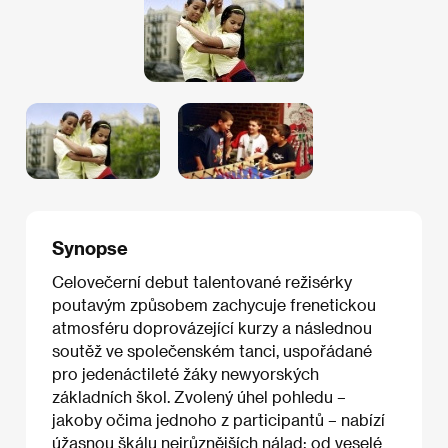
Synopse
Celovečerní debut talentované režisérky
poutavým způsobem zachycuje frenetickou
atmosféru doprovázející kurzy a následnou
soutěž ve společenském tanci, uspořádané
pro jedenáctileté žáky newyorských
základních škol. Zvolený úhel pohledu –
jakoby očima jednoho z participantů – nabízí
úžasnou škálu nejrůznějších nálad: od veselé