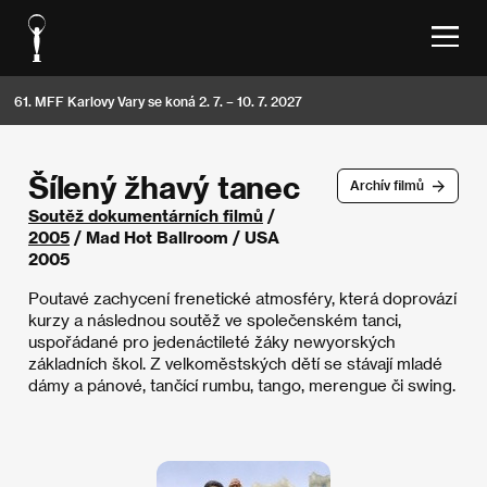
61. MFF Karlovy Vary se koná 2. 7. – 10. 7. 2027
Šílený žhavý tanec
Archív filmů
Soutěž dokumentárních filmů
/
2005
/ Mad Hot Ballroom / USA
2005
Poutavé zachycení frenetické atmosféry, která doprovází
kurzy a následnou soutěž ve společenském tanci,
uspořádané pro jedenáctileté žáky newyorských
základních škol. Z velkoměstských dětí se stávají mladé
dámy a pánové, tančící rumbu, tango, merengue či swing.