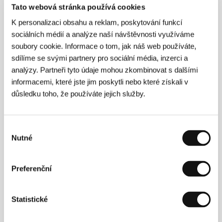
O filmu
Tato webová stránka používá cookies
105 min / Barevný, 35 mm
K personalizaci obsahu a reklam, poskytování funkcí
Evropská premiéra
sociálních médií a analýze naší návštěvnosti využíváme
Režie
Marilyn Agrelo
/ Scénář
Amy Sewell
/
soubory cookie. Informace o tom, jak náš web používáte,
Kamera
Claudia Raschke
/ Hudba
Steven Lutvak
/
sdílíme se svými partnery pro sociální média, inzerci a
Střih
Sabine Krayenbühl
/ Producent
Marilyn
Agrelo, Amy Sewell
/ Výroba
Just One Productions
analýzy. Partneři tyto údaje mohou zkombinovat s dalšími
/ Kontakt
Fortissimo Films
informacemi, které jste jim poskytli nebo které získali v
důsledku toho, že používáte jejich služby.
Režie
Výběr
Nutné
souhlasu
Preferenční
Statistické
Marilyn Agrelová
se více než patnáct let
věnuje produkování nezávislých filmů (mimo