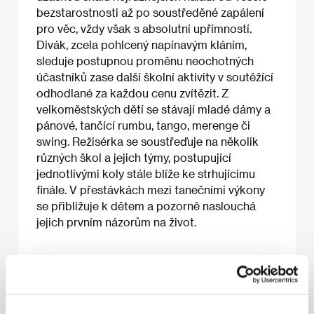
bezstarostnosti až po soustředěné zapálení
pro věc, vždy však s absolutní upřímností.
Divák, zcela pohlcený napínavým kláním,
sleduje postupnou proměnu neochotných
účastníků zase další školní aktivity v soutěžící
odhodlané za každou cenu zvítězit. Z
velkoměstských dětí se stávají mladé dámy a
pánové, tančící rumbu, tango, merenge či
swing. Režisérka se soustřeďuje na několik
různých škol a jejich týmy, postupující
jednotlivými koly stále blíže ke strhujícímu
finále. V přestávkách mezi tanečními výkony
se přibližuje k dětem a pozorně naslouchá
jejich prvním názorům na život.