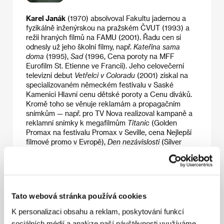
Karel Janák
(1970) absolvoval Fakultu jadernou a
fyzikálně inženýrskou na pražském ČVUT (1993) a
režii hraných filmů na FAMU (2001). Řadu cen si
odnesly už jeho školní filmy, např.
Kateřina sama
doma
(1995),
Sad
(1996, Cena poroty na MFF
Eurofilm St. Etienne ve Francii). Jeho celovečerní
televizní debut
Vetřelci v Coloradu
(2001) získal na
specializovaném německém festivalu v Saské
Kamenici Hlavní cenu dětské poroty a Cenu diváků.
Kromě toho se věnuje reklamám a propagačním
snímkům — např. pro TV Nova realizoval kampaně a
reklamní snímky k megafilmům
Titanic
(Golden
Promax na festivalu Promax v Seville, cena Nejlepší
filmové promo v Evropě),
Den nezávislosti
(Silver
Promax v Kolíně nad Rýnem) a
Indiana Jones
(Golden Promax v Římě). Teenagerská komedie
Snowboarďáci
(2004), která bude mít i televizní
seriálovou podobu, je jeho debut v celovečerním
hraném filmu.
Tato webová stránka používá cookies
K personalizaci obsahu a reklam, poskytování funkcí
sociálních médií a analýze naší návštěvnosti využíváme