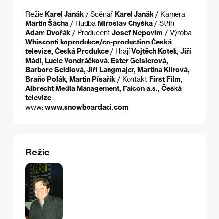
Režie
Karel Janák
/ Scénář
Karel Janák
/ Kamera
Martin Šácha
/ Hudba
Miroslav Chyška
/ Střih
Adam Dvořák
/ Producent
Josef Nepovím
/ Výroba
Whisconti koprodukce/co-production Česká
televize, Česká Produkce
/ Hrají
Vojtěch Kotek, Jiří
Mádl, Lucie Vondráčková. Ester Geislerová,
Barbore Seidlová, Jiří Langmajer, Martina Klírová,
Braňo Polák, Martin Písařík
/ Kontakt
First Film,
Albrecht Media Management, Falcon a.s., Česká
televize
www:
www.snowboardaci.com
Režie