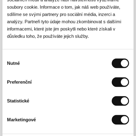
Kontakty
soubory cookie. Informace o tom, jak náš web používáte,
sdílíme se svými partnery pro sociální média, inzerci a
First Film
analýzy. Partneři tyto údaje mohou zkombinovat s dalšími
Ve struhách 58, 160 00, Praha 6
Česká republika
informacemi, které jste jim poskytli nebo které získali v
Tel: +420 777326881
důsledku toho, že používáte jejich služby.
E-mail:
david.prudky@volny.cz
Albrecht Media Management
Biskupcova 36, 130 00, Praha 3
Výběr
Česká republika
Tel: +420 556 700 801
Nutné
souhlasu
Fax: +420 556 700 801
E-mail:
filip.albrecht@centrum.cz
Falcon a.s.
Preferenční
Radlická 3185/1c, 150 00, Praha 5
Česká republika
Tel: +420 224 422 222
Statistické
E-mail:
zelenkova@falcon.cz
Česká televize
Kavčí hory, 140 70, Praha 4
Marketingové
Česká republika
Tel: +420 261 131 111
E-mail:
info@ceskatelevize.cz