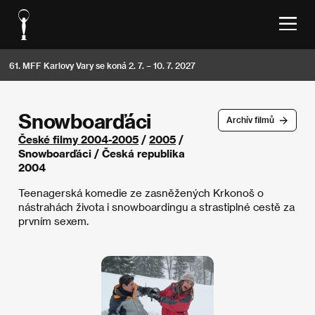
61. MFF Karlovy Vary se koná 2. 7. – 10. 7. 2027
Snowboarďáci
Archív filmů
České filmy 2004-2005
/
2005
/
Snowboarďáci / Česká republika
2004
Teenagerská komedie ze zasněžených Krkonoš o
nástrahách života i snowboardingu a strastiplné cestě za
prvním sexem.