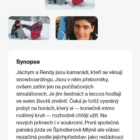
Synopse
Jáchym a Rendy jsou kamarádi, kteří se věnují
snowboardingu. Jsou v něm přeborníky,
ovšem zatím jen na počítačových
simulátorech. Je jim šestnáct a leccos hodlají
ve svém životě změnit. Čeká je totiž vysněný
pobyt na horách, který si — konečně mimo
rodinný kruh — rozhodně chtějí užít. Na
nových prknech i v soukromí. První společná
pánská jízda ve Špindlerově Mlýně ale vůbec
nezačíná podle jejichpředstav: jako nežádoucí