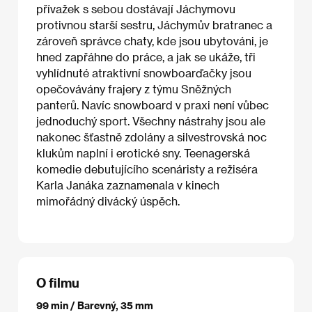
přívažek s sebou dostávají Jáchymovu
protivnou starší sestru, Jáchymův bratranec a
zároveň správce chaty, kde jsou ubytováni, je
hned zapřáhne do práce, a jak se ukáže, tři
vyhlídnuté atraktivní snowboarďačky jsou
opečovávány frajery z týmu Sněžných
panterů. Navíc snowboard v praxi není vůbec
jednoduchý sport. Všechny nástrahy jsou ale
nakonec šťastně zdolány a silvestrovská noc
klukům naplní i erotické sny. Teenagerská
komedie debutujícího scenáristy a režiséra
Karla Janáka zaznamenala v kinech
mimořádný divácký úspěch.
O filmu
99 min / Barevný, 35 mm