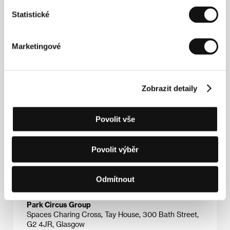
Statistické
Marketingové
John McTiernan
(1951, Albany, New York, USA).
Vybraná filmografie:
Predátor
(
Predator
, 1987),
Zobrazit detaily
Smrtonosná past
(
Die Hard
, 1988),
Hon na ponorku
(
The Hunt for Red October
, 1990),
Šaman
(
Medicine
Man
, 1992),
Poslední akční hrdina
(
Last Action Hero
,
Povolit vše
1993),
Vikingové
(
The 13th Warrior
, 1999),
Aféra
Thomase Crowna
(
The Thomas Crown Affair
, 1999),
Zelené peklo
(
Basic
, 2003)
Povolit výběr
Odmítnout
Kontakty
Park Circus Group
Spaces Charing Cross, Tay House, 300 Bath Street,
G2 4JR, Glasgow