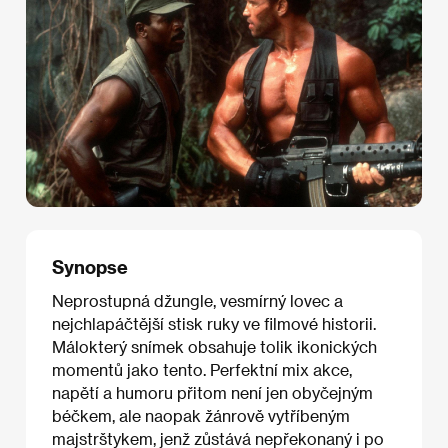
Synopse
Neprostupná džungle, vesmírný lovec a
nejchlapáčtější stisk ruky ve filmové historii.
Málokterý snímek obsahuje tolik ikonických
momentů jako tento. Perfektní mix akce,
napětí a humoru přitom není jen obyčejným
béčkem, ale naopak žánrově vytříbeným
majstrštykem, jenž zůstává nepřekonaný i po