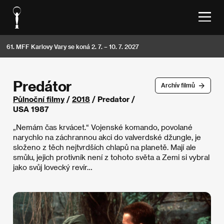
61. MFF Karlovy Vary se koná 2. 7. – 10. 7. 2027
Predátor
Archív filmů
Půlnoční filmy
/
2018
/ Predator /
USA 1987
„Nemám čas krvácet.“ Vojenské komando, povolané
narychlo na záchrannou akci do valverdské džungle, je
složeno z těch nejtvrdších chlapů na planetě. Mají ale
smůlu, jejich protivník není z tohoto světa a Zemi si vybral
jako svůj lovecký revír…