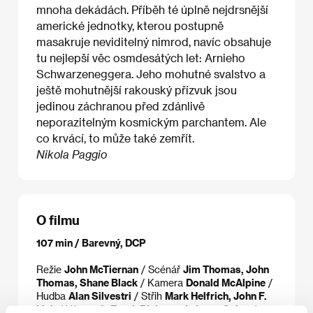
mnoha dekádách. Příběh té úplně nejdrsnější
americké jednotky, kterou postupně
masakruje neviditelný nimrod, navíc obsahuje
tu nejlepší věc osmdesátých let: Arnieho
Schwarzeneggera. Jeho mohutné svalstvo a
ještě mohutnější rakouský přízvuk jsou
jedinou záchranou před zdánlivě
neporazitelným kosmickým parchantem. Ale
co krvácí, to může také zemřít.
Nikola Paggio
O filmu
107 min / Barevný, DCP
Režie
John McTiernan
/ Scénář
Jim Thomas, John
Thomas, Shane Black
/ Kamera
Donald McAlpine
/
Hudba
Alan Silvestri
/ Střih
Mark Helfrich, John F.
Link
/ Výtvarník
Frank Richwood, Jorge Sainz
/