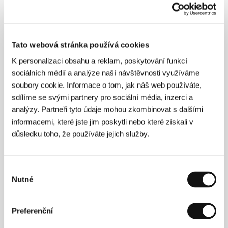
Producent
Lawrence Gordon, Joel Silver, John
Davis
/ Výroba
Lawrence Gordon Productions,
Silver Pictures, Davis Entertainment
/ Hrají
Arnold
Schwarzenegger, Carl Weathers, Elpidia Carrillo,
Tato webová stránka používá cookies
Bill Duke, Richard Chaves
/ Sales
Park Circus
Group
K personalizaci obsahu a reklam, poskytování funkcí
sociálních médií a analýze naší návštěvnosti využíváme
soubory cookie. Informace o tom, jak náš web používáte,
sdílíme se svými partnery pro sociální média, inzerci a
Režie
analýzy. Partneři tyto údaje mohou zkombinovat s dalšími
informacemi, které jste jim poskytli nebo které získali v
důsledku toho, že používáte jejich služby.
Výběr
Nutné
souhlasu
Preferenční