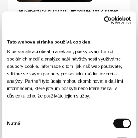
Jan Gebert
(1981, Praha). Filmografie:
Hra o kámen
(středometrážní dok., 2012),
Aukce
(krátký dok.,
2013),
Až přijde válka
(dok., 2018)
Tato webová stránka používá cookies
Kontakty
K personalizaci obsahu a reklam, poskytování funkcí
sociálních médií a analýze naší návštěvnosti využíváme
CAT&Docs
soubory cookie. Informace o tom, jak náš web používáte,
18, rue Quincampoix, 75004, Paris
Francie
sdílíme se svými partnery pro sociální média, inzerci a
Tel: +33 144 617 748
analýzy. Partneři tyto údaje mohou zkombinovat s dalšími
E-mail:
info@catndocs.com
informacemi, které jste jim poskytli nebo které získali v
HBO Europe
důsledku toho, že používáte jejich služby.
Jankovcova 1037/47a, 170 00, Praha 7
Česká republika
Výběr
Nutné
souhlasu
Hosté