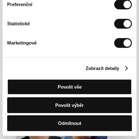
Preferenční
Statistické
Marketingové
Radovan Síbrt
Alžběta Karásková
Zobrazit detaily
Film Director,
Producer
Producer
Povolit vše
Povolit výběr
Odmítnout