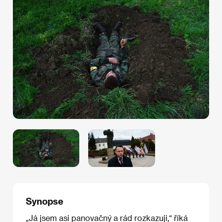
Synopse
„Já jsem asi panovačný a rád rozkazuji,“ říká