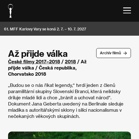
61. MFF Karlovy Vary se koná 2. 7. – 10. 7. 2027
Až přijde válka
Archív filmů
České filmy 2017–2018
/
2018
/ Až
přijde válka / Česká republika,
Chorvatsko 2018
„Budou se o nás říkat legendy,“ tvrdí jeden z členů
paramilitární skupiny Slovenskí Branci, která nelidsky
driluje mladé lidi a chce „bránit a uchovat národ“.
Dokument Jana Geberta uvedený na Berlinale sleduje
mladíka s autoritářskými sklony i sílící nacionalismus v
nečekaných věkových skupinách.