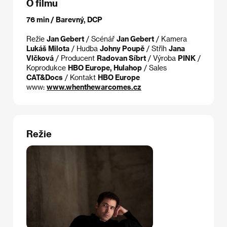
O filmu
76 min / Barevný, DCP
Režie
Jan Gebert
/ Scénář
Jan Gebert
/ Kamera
Lukáš Milota
/ Hudba
Johny Poupě
/ Střih
Jana
Vlčková
/ Producent
Radovan Síbrt
/ Výroba
PINK
/
Koprodukce
HBO Europe, Hulahop
/ Sales
CAT&Docs
/ Kontakt
HBO Europe
www:
www.whenthewarcomes.cz
Režie