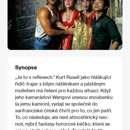
Synopse
„Je to v reflexech.“ Kurt Rusell jako hláškující
řidič-frajer s bílým nátělníkem a pěstěným
mulletem má řešení pro každou situaci. Když
jeho kamarádovi Wangovi unesou snoubenku
(a jemu kamion), vydají se společně do
sanfranciské čínské čtvrti pro to, co jim patří.
To, co následuje, ale není atmosférický neo-
noir, nýbrž fantasy-hororové béčko, které se