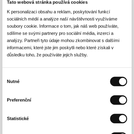
Tato webová stránka používá cookies
Circus Group
K personalizaci obsahu a reklam, poskytování funkcí
sociálních médií a analýze naší návštěvnosti využíváme
soubory cookie. Informace o tom, jak náš web používáte,
Režie
sdílíme se svými partnery pro sociální média, inzerci a
analýzy. Partneři tyto údaje mohou zkombinovat s dalšími
informacemi, které jste jim poskytli nebo které získali v
důsledku toho, že používáte jejich služby.
Výběr
Nutné
souhlasu
Preferenční
Statistické
John Carpenter
(1948, Carthage, New York, USA).
Vybraná filmografie:
Přepadení 13. okrsku
(
Assault on
Precinct 13
, 1976),
Předvečer svátků Všech svatých