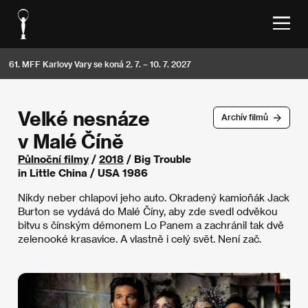
61. MFF Karlovy Vary se koná 2. 7. – 10. 7. 2027
Velké nesnáze
Archív filmů
v Malé Číně
Půlnoční filmy
/
2018
/ Big Trouble
in Little China / USA 1986
Nikdy neber chlapovi jeho auto. Okradený kamioňák Jack
Burton se vydává do Malé Číny, aby zde svedl odvěkou
bitvu s čínským démonem Lo Panem a zachránil tak dvě
zelenooké krasavice. A vlastně i celý svět. Není zač.