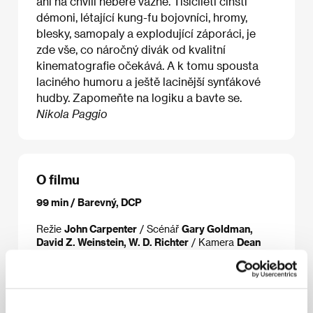
ani na chvíli nebere vážně. Tisíciletí čínští
démoni, létající kung-fu bojovníci, hromy,
blesky, samopaly a explodující záporáci, je
zde vše, co náročný divák od kvalitní
kinematografie očekává. A k tomu spousta
laciného humoru a ještě lacinější synťákové
hudby. Zapomeňte na logiku a bavte se.
Nikola Paggio
O filmu
99 min / Barevný, DCP
Režie
John Carpenter
/ Scénář
Gary Goldman,
David Z. Weinstein, W. D. Richter
/ Kamera
Dean
Cundey
/ Hudba
John Carpenter, Alan Howarth
/
Střih
Steve Mirkovich, Mark Warner, Edward A.
Warschilka
/ Výtvarník
Les Gobruegge
/ Producent
Larry J. Franco
/ Výroba
20th Century Fox
/ Hrají
Kurt Russell, Kim Cattrall, Dennis Dun
/ Sales
Park