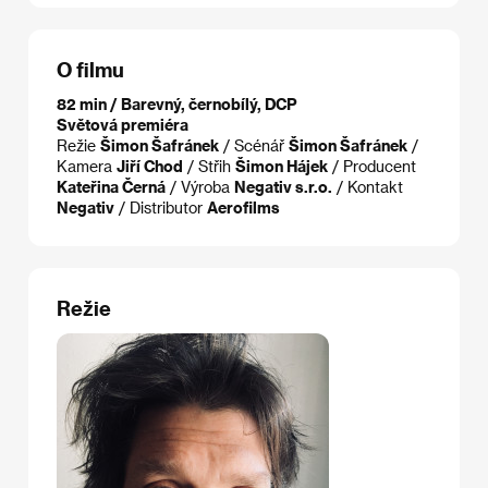
O filmu
82 min / Barevný, černobílý, DCP
Světová premiéra
Režie
Šimon Šafránek
/ Scénář
Šimon Šafránek
/
Kamera
Jiří Chod
/ Střih
Šimon Hájek
/ Producent
Kateřina Černá
/ Výroba
Negativ s.r.o.
/ Kontakt
Negativ
/ Distributor
Aerofilms
Režie