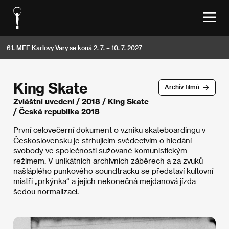
61. MFF Karlovy Vary se koná 2. 7. – 10. 7. 2027
King Skate
Archív filmů
Zvláštní uvedení
/
2018
/ King Skate
/ Česká republika 2018
První celovečerní dokument o vzniku skateboardingu v
Československu je strhujícím svědectvím o hledání
svobody ve společnosti sužované komunistickým
režimem. V unikátních archivních záběrech a za zvuků
našláplého punkového soundtracku se představí kultovní
mistři „prkýnka“ a jejich nekonečná mejdanová jízda
šedou normalizací.