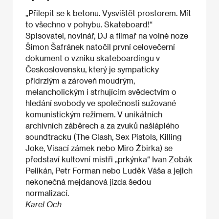
„Přilepit se k betonu. Vysvištět prostorem. Mít
to všechno v pohybu. Skateboard!“
Spisovatel, novinář, DJ a filmař na volné noze
Šimon Šafránek natočil první celovečerní
dokument o vzniku skateboardingu v
Československu, který je sympaticky
přidrzlým a zároveň moudrým,
melancholickým i strhujícím svědectvím o
hledání svobody ve společnosti sužované
komunistickým režimem. V unikátních
archivních záběrech a za zvuků našláplého
soundtracku (The Clash, Sex Pistols, Killing
Joke, Visací zámek nebo Miro Žbirka) se
představí kultovní mistři „prkýnka“ Ivan Zobák
Pelikán, Petr Forman nebo Luděk Váša a jejich
nekonečná mejdanová jízda šedou
normalizací.
Karel Och