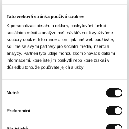
E-mail:
office@negativ.cz
Aerofilms
Milady Horákové 383/79, 170 00, Praha 7
Tato webová stránka používá cookies
Česká republika
K personalizaci obsahu a reklam, poskytování funkcí
Tel: +420 224 947 566
E-mail:
info@aerofilms.cz
sociálních médií a analýze naší návštěvnosti využíváme
soubory cookie. Informace o tom, jak náš web používáte,
sdílíme se svými partnery pro sociální média, inzerci a
analýzy. Partneři tyto údaje mohou zkombinovat s dalšími
Hosté
informacemi, které jste jim poskytli nebo které získali v
důsledku toho, že používáte jejich služby.
Výběr
Nutné
souhlasu
Preferenční
Kateřina Černá
Tereza Rímská
Statistické