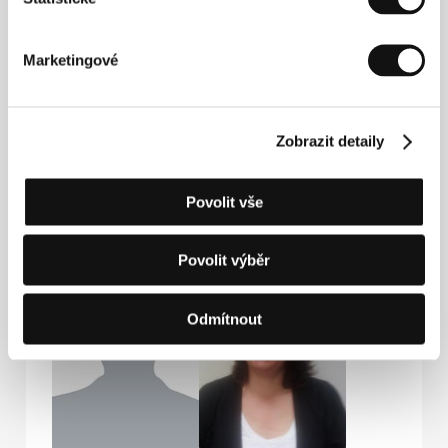
Producer
Film Crew
Marketingové
Zobrazit detaily
Povolit vše
Šimon Hájek
Pavel Vácha
Editor
Producer
Povolit výběr
Odmítnout