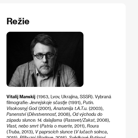
Režie
Vitalij Manskij
(1963, Lvov, Ukrajina, SSSR). Vybraná
filmografie:
Jevrejskoje sčasťje
(1991),
Putin.
Visokosnyj God
(2001),
Anatomija t.A.T.u.
(2003),
Panenství
(
Děvstvennosť
, 2008),
Od východu do
západu slunce: 14. dalajlama
(
Rassvet/Zakat
, 2008),
Vlast, nebo smrt
(
Patria o muerte
, 2011),
Roura
(
Truba
, 2013),
V paprscích slunce
(
V lučach solnca
,
2015).
Příbuzní
(
Rodnye
, 2016),
Svědkové Putinovi