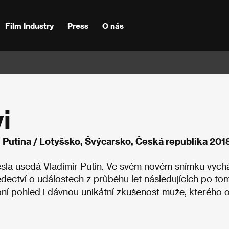
Film Industry
Press
O nás
i
i Putina / Lotyšsko, Švýcarsko, Česká republika 201
esla usedá Vladimir Putin. Ve svém novém snímku vych
dectví o událostech z průběhu let následujících po to
bní pohled i dávnou unikátní zkušenost muže, kterého 