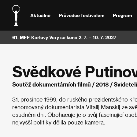
Aktuálně
Průvodce festivalem
Program
61. MFF Karlovy Vary se koná 2. 7. – 10. 7. 2027
Svědkové Putinov
Soutěž dokumentárních filmů
/
2018
/ Svidetel
31. prosince 1999, do ruského prezidentského kř
renomovaný dokumentarista Vitalij Manskij ze svě
osudném dni. Obohacuje je o svůj fascinující oso
nejvyšší politiky dělila pouze kamera.