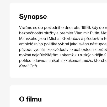
Synopse
Vraťme se do posledního dne roku 1999, kdy do r
bezpečnostní služby a premiér Vladimir Putin. Mez
Manského jsou i Michail Gorbačov a především Bor
ambiciózního politika vybral jako svého nástup
původu vychází ze svědectví o událostech z průb
možná nejdůležitějšímu okamžiku ruských dějin 21. 
pohled i dávnou unikátní zkušenost muže, kterého 
Karel Och
O filmu