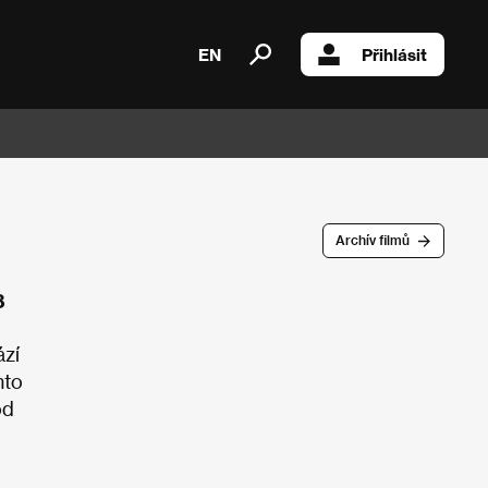
EN
Přihlásit
Archív filmů
8
ází
mto
od