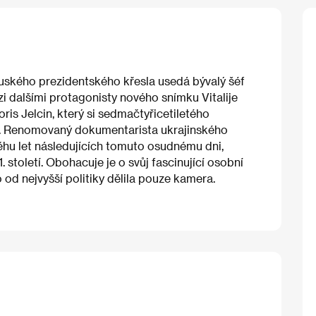
uského prezidentského křesla usedá bývalý šéf
i dalšími protagonisty nového snímku Vitalije
is Jelcin, který si sedmačtyřicetiletého
ce. Renomovaný dokumentarista ukrajinského
ěhu let následujících tomuto osudnému dni,
století. Obohacuje je o svůj fascinující osobní
od nejvyšší politiky dělila pouze kamera.