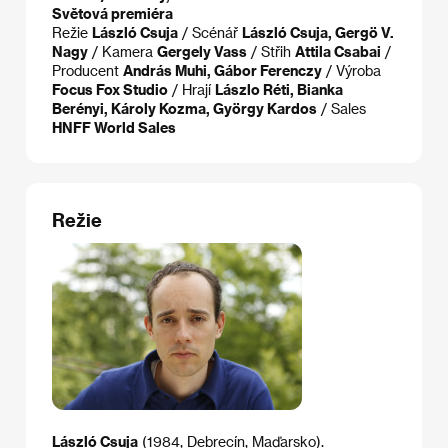
Světová premiéra
Režie
László Csuja
/ Scénář
László Csuja, Gergö V.
Nagy
/ Kamera
Gergely Vass
/ Střih
Attila Csabai
/
Producent
András Muhi, Gábor Ferenczy
/ Výroba
Focus Fox Studio
/ Hrají
Lászlo Réti, Bianka
Berényi, Károly Kozma, György Kardos
/ Sales
HNFF World Sales
Režie
László Csuja
(1984, Debrecín, Maďarsko).