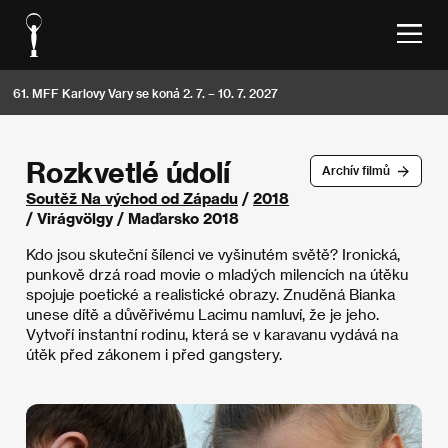
61. MFF Karlovy Vary se koná 2. 7. – 10. 7. 2027
Rozkvetlé údolí
Archív filmů
Soutěž Na východ od Západu
/
2018
/ Virágvölgy / Maďarsko 2018
Kdo jsou skuteční šílenci ve vyšinutém světě? Ironická,
punkově drzá road movie o mladých milencích na útěku
spojuje poetické a realistické obrazy. Znuděná Bianka
unese dítě a důvěřivému Lacimu namluví, že je jeho.
Vytvoří instantní rodinu, která se v karavanu vydává na
útěk před zákonem i před gangstery.