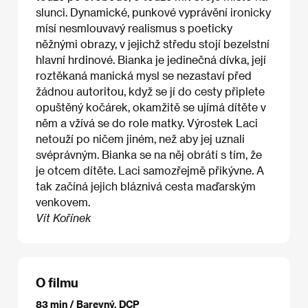
slunci. Dynamické, punkové vyprávění ironicky
mísí nesmlouvavý realismus s poeticky
něžnými obrazy, v jejichž středu stojí bezelstní
hlavní hrdinové. Bianka je jedinečná dívka, její
roztěkaná manická mysl se nezastaví před
žádnou autoritou, když se jí do cesty připlete
opuštěný kočárek, okamžitě se ujímá dítěte v
něm a vžívá se do role matky. Výrostek Laci
netouží po ničem jiném, než aby jej uznali
svéprávným. Bianka se na něj obrátí s tím, že
je otcem dítěte. Laci samozřejmě přikývne. A
tak začíná jejich bláznivá cesta maďarským
venkovem.
Vít Kořínek
O filmu
83 min / Barevný, DCP