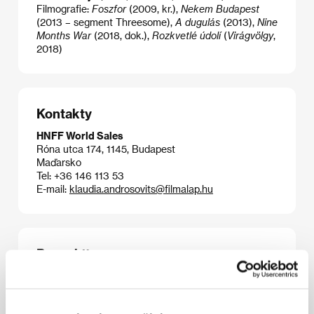
Filmografie:
Foszfor
(2009, kr.),
Nekem Budapest
(2013 – segment Threesome),
A dugulás
(2013),
Nine
Months War
(2018, dok.),
Rozkvetlé údolí
(
Virágvölgy
,
2018)
Kontakty
HNFF World Sales
Róna utca 174, 1145, Budapest
Maďarsko
Tel: +36 146 113 53
E-mail:
klaudia.androsovits@filmalap.hu
Press kit