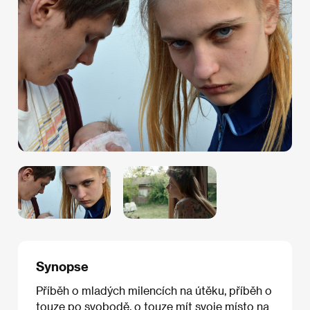
Synopse
Příběh o mladých milencích na útěku, příběh o
touze po svobodě, o touze mít svoje místo na