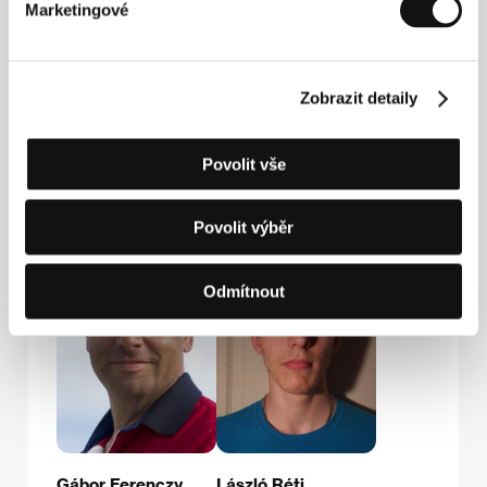
Marketingové
Zobrazit detaily
Povolit vše
László Csuja
Gergely Vass
Film Director
Director of
Povolit výběr
Photography
Odmítnout
Gábor Ferenczy
László Réti