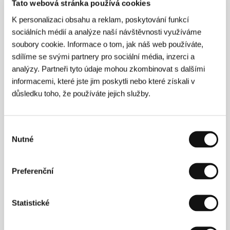
Tato webová stránka používá cookies
Press kit
K personalizaci obsahu a reklam, poskytování funkcí
sociálních médií a analýze naší návštěvnosti využíváme
soubory cookie. Informace o tom, jak náš web používáte,
sdílíme se svými partnery pro sociální média, inzerci a
analýzy. Partneři tyto údaje mohou zkombinovat s dalšími
Hosté
informacemi, které jste jim poskytli nebo které získali v
důsledku toho, že používáte jejich služby.
Výběr
Nutné
souhlasu
Preferenční
Katalin Vajda
András Muhi
Statistické
Film Institution Rep.
Producer