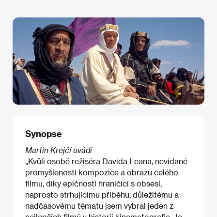
Synopse
Martin Krejčí uvádí
„Kvůli osobě režiséra Davida Leana, nevídané
promyšlenosti kompozice a obrazu celého
filmu, díky epičnosti hraničící s obsesí,
naprosto strhujícímu příběhu, důležitému a
nadčasovému tématu jsem vybral jeden z
nejlepších filmů v historii kinematografie. Je