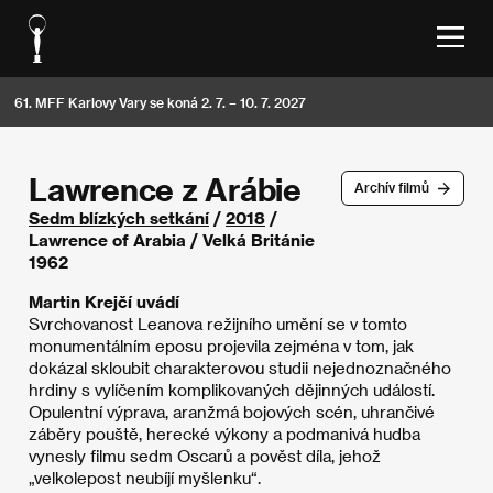
61. MFF Karlovy Vary se koná 2. 7. – 10. 7. 2027
Lawrence z Arábie
Archív filmů
Sedm blízkých setkání
/
2018
/
Lawrence of Arabia / Velká Británie
1962
Martin Krejčí uvádí
Svrchovanost Leanova režijního umění se v tomto
monumentálním eposu projevila zejména v tom, jak
dokázal skloubit charakterovou studii nejednoznačného
hrdiny s vylíčením komplikovaných dějinných událostí.
Opulentní výprava, aranžmá bojových scén, uhrančivé
záběry pouště, herecké výkony a podmanivá hudba
vynesly filmu sedm Oscarů a pověst díla, jehož
„velkolepost neubíjí myšlenku“.