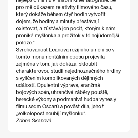
pro mě důkazem relativity filmového času,
který dokáže během čtyř hodin vytvořit
dojem, že hodiny a minuty přestávají
existovat, a zůstává jen pocit, kterým k nám
proniká myšlenka a prožitek v té nejúdernější
poloze.“
Svrchovanost Leanova režijního umění se v
tomto monumentálním eposu projevila
zejména v tom, jak dokázal skloubit
charakterovou studii nejednoznačného hrdiny
s vylíčením komplikovaných dějinných
událostí. Opulentní výprava, aranžmá
bojových scén, uhrančivé záběry pouště,
herecké výkony a podmanivá hudba vynesly
filmu sedm Oscarů a pověst díla, jehož
„velkolepost neubíjí myšlenku“.
Zdena Škapová