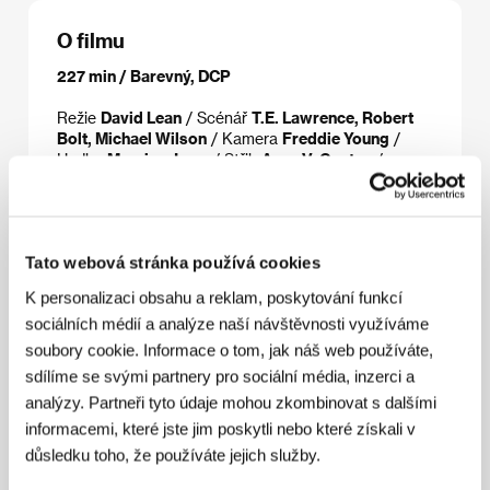
O filmu
227 min / Barevný, DCP
Režie
David Lean
/ Scénář
T.E. Lawrence, Robert
Bolt, Michael Wilson
/ Kamera
Freddie Young
/
Hudba
Maurice Jarre
/ Střih
Anne V. Coates
/
Výtvarník
John Stoll
/ Producent
Sam Spiegel
/
Výroba
Horizon Pictures Ltd.
/ Hrají
Peter O'Toole,
Alec Guinness, Anthony Quinn, Jack Hawkins,
Omar Sharif
/ Sales
Park Circus Group
Tato webová stránka používá cookies
K personalizaci obsahu a reklam, poskytování funkcí
sociálních médií a analýze naší návštěvnosti využíváme
Režie
soubory cookie. Informace o tom, jak náš web používáte,
sdílíme se svými partnery pro sociální média, inzerci a
analýzy. Partneři tyto údaje mohou zkombinovat s dalšími
informacemi, které jste jim poskytli nebo které získali v
důsledku toho, že používáte jejich služby.