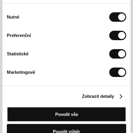
Výběr
Nutné
souhlasu
David Lean
(1908, Croydon, Velká Británie – 1991,
Londýn). Vybraná filmografie
: Moře, náš osud
(1942),
Preferenční
Ten požehnaný rod
(1944),
Pouto nejsilnější
(1945),
Nadějné vyhlídky
(1946),
Oliver Twist
(1948),
Zvuková bariéra
(1952),
Buď, anebo
(1954),
Letní
Statistické
opojení
(1955),
Most přes řeku Kwai
(1957),
Doktor
Živago
(1965),
Ryanova dcera
(1970),
Cesta do Indie
(1984)
Marketingové
Kontakty
Zobrazit detaily
Park Circus Group
Spaces Charing Cross, Tay House, 300 Bath Street,
Povolit vše
G2 4JR, Glasgow
Spojené království
Tel: +44 141 465 7499
Povolit výběr
E-mail:
info@parkcircus.com