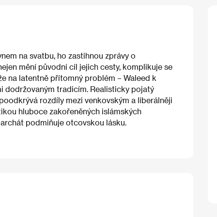
ynem na svatbu, ho zastihnou zprávy o
nejen mění původní cíl jejich cesty, komplikuje se
áže na latentně přítomný problém – Waleed k
mi dodržovaným tradicím. Realisticky pojatý
oodkrývá rozdíly mezi venkovským a liberálněji
ritikou hluboce zakořeněných islámských
riarchát podmiňuje otcovskou lásku.