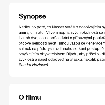
Synopse
Nedlouho poté, co Nasser vyráží s dospívajícím s
umírajícím otci. Vlivem nepříznivých okolností se 
i vztah dvojice, neboť setkání s příbuznými pouk
otcově nelibosti necítí silnou vazbu ke generace
snímek na půdorysu rodinného setkání postupně p
smýšlejícím obyvatelstvem Rijádu, aby přišel s k
zvyklostí a našel odpověď na otázku, nakolik pat
Sandra Hezinová
O filmu