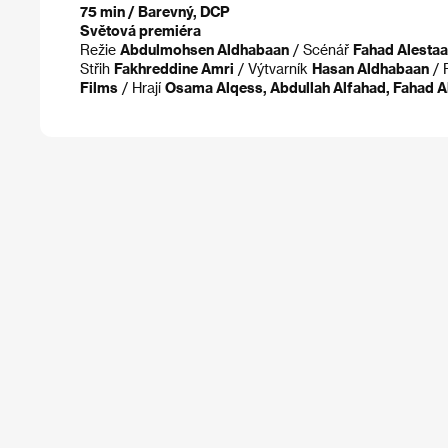
75 min / Barevný, DCP
Světová premiéra
Režie
Abdulmohsen Aldhabaan
/ Scénář
Fahad Alesta
Střih
Fakhreddine Amri
/ Výtvarník
Hasan Aldhabaan
/ 
Films
/ Hrají
Osama Alqess, Abdullah Alfahad, Fahad Al