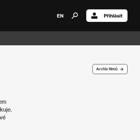
EN
Přihlásit
Archív filmů
nem
kuje.
avé