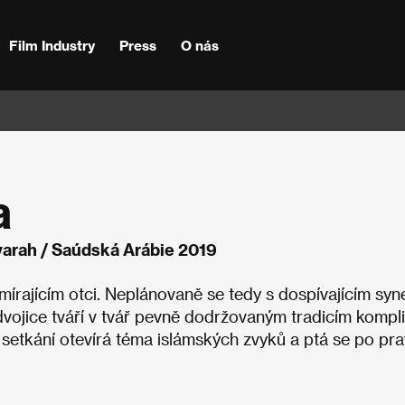
Film Industry
Press
O nás
a
yarah / Saúdská Arábie 2019
mírajícím otci. Neplánovaně se tedy s dospívajícím sy
ojice tváří v tvář pevně dodržovaným tradicím kompli
setkání otevírá téma islámských zvyků a ptá se po pr