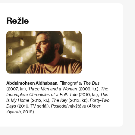
Režie
Abdulmohsen Aldhabaan
. Filmografie:
The Bus
(2007, kr.),
Three Men and a Woman
(2009, kr.),
The
Incomplete Chronicles of a Folk Tale
(2010, kr.),
This
Is My Home
(2012, kr.),
The Key
(2013, kr.),
Forty-Two
Days
(2016, TV seriál),
Poslední návštěva
(
Akher
Ziyarah
, 2019)