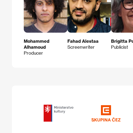
Mohammed
Fahad Alestaa
Brigitta P
Alhamoud
Screenwriter
Publicist
Producer