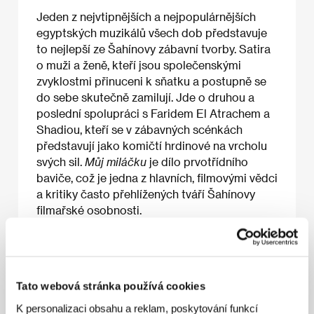
Jeden z nejvtipnějších a nejpopulárnějších
egyptských muzikálů všech dob představuje
to nejlepší ze Šahínovy zábavní tvorby. Satira
o muži a ženě, kteří jsou společenskými
zvyklostmi přinuceni k sňatku a postupně se
do sebe skutečně zamilují. Jde o druhou a
poslední spolupráci s Faridem El Atrachem a
Shadiou, kteří se v zábavných scénkách
představují jako komičtí hrdinové na vrcholu
svých sil.
Můj miláčku
je dílo prvotřídního
baviče, což je jedna z hlavních, filmovými vědci
a kritiky často přehlížených tváří Šahínovy
filmařské osobnosti.​
Joseph Fahim
Tato webová stránka používá cookies
O filmu
K personalizaci obsahu a reklam, poskytování funkcí