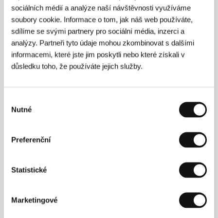
110 min / Černobílý, DCP
sociálních médií a analýze naší návštěvnosti využíváme
Režie
Youssef Chahine
/ Scénář
Abou El Seoud El
soubory cookie. Informace o tom, jak náš web používáte,
Ebiary
/ Kamera
Ahmed Khorsheid
/ Hudba
Farid
sdílíme se svými partnery pro sociální média, inzerci a
El Atrach
/ Střih
Said El Cheikh, Hassan Affifi
/
analýzy. Partneři tyto údaje mohou zkombinovat s dalšími
Výtvarník
Hagop Aslanian
/ Producent
Farid El
informacemi, které jste jim poskytli nebo které získali v
Atrach
/ Výroba
Farid El Atrach Films
/ Hrají
Farid
El Atrach, Shadia, Hend Rostom
/ Sales
Misr
důsledku toho, že používáte jejich služby.
International Films
Výběr
Nutné
souhlasu
Kontakty
Misr International Films
Preferenční
35 Champollion Street, , Cairo
Egypt
Tel: +20 122 2117478
Statistické
E-mail:
info@mifegypt.com
Marketingové
Hosté