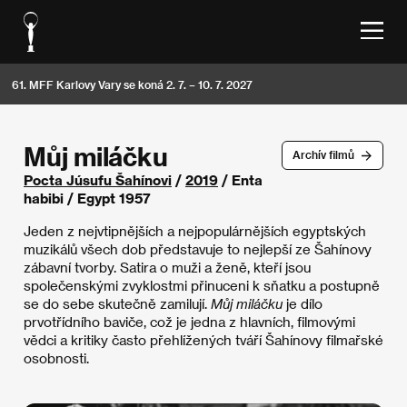
61. MFF Karlovy Vary se koná 2. 7. – 10. 7. 2027
Můj miláčku
Archív filmů
Pocta Júsufu Šahínovi
/
2019
/ Enta
habibi / Egypt 1957
Jeden z nejvtipnějších a nejpopulárnějších egyptských
muzikálů všech dob představuje to nejlepší ze Šahínovy
zábavní tvorby. Satira o muži a ženě, kteří jsou
společenskými zvyklostmi přinuceni k sňatku a postupně
se do sebe skutečně zamilují.
Můj miláčku
je dílo
prvotřídního baviče, což je jedna z hlavních, filmovými
vědci a kritiky často přehlížených tváří Šahínovy filmařské
osobnosti.​