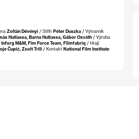
era
Zoltán Dévényi
/ Střih
Péter Duszka
/ Výtvarník
más Hutlassa, Barna Hutlassa, Gábor Osváth
/ Výroba
e
Inforg M&M, Fim Force Team, Filmfabriq
/ Hrají
e Čupić, Zsolt Trill
/ Kontakt
National Film Institute