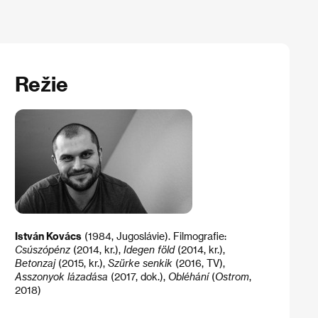
Režie
István Kovács
(1984, Jugoslávie). Filmografie:
Csúszópénz
(2014, kr.),
Idegen föld
(2014, kr.),
Betonzaj
(2015, kr.),
Szürke senkik
(2016, TV),
Asszonyok lázadása
(2017, dok.),
Obléhání
(
Ostrom
,
2018)