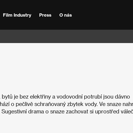
Film Industry
Press
O nás
 bytů je bez elektřiny a vodovodní potrubí jsou dávno
chází o pečlivě schraňovaný zbytek vody. Ve snaze nahr
ot. Sugestivní drama o snaze zachovat si uprostřed vál