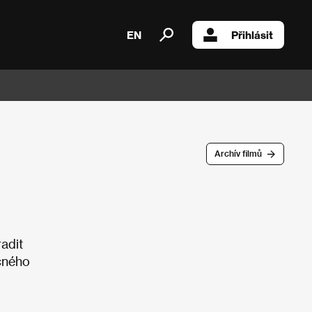
EN
Přihlásit
Archív filmů
adit
ečného