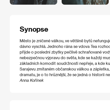
Synopse
Město je zničené válkou, ve většině bytů nefunguj
dávno vyschlá. Jednoho rána se vdova Tea rozhodn
přijde o poslední zbytky pečlivě schraňované vody
nebezpečnou výpravu do světa, kde se každý musí
základních komodit soudržnosti nepřeje, a kde k
Sarajevu zmítaném občanskou válkou a zápletka, 
dramatu, je o to hrůznější, že se jedná o historii n
Anna Kořínek