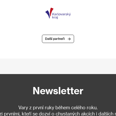
Další partneři
Newsletter
Vary z první ruky během celého roku.
 prvními, kteří se dozví o chystaných akcích i dalších