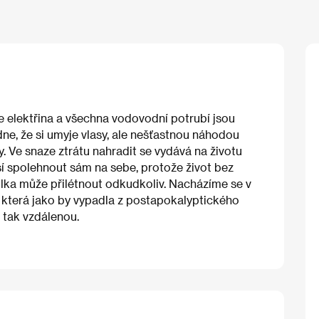
e elektřina a všechna vodovodní potrubí jsou
e, že si umyje vlasy, ale nešťastnou náhodou
. Ve snaze ztrátu nahradit se vydává na životu
 spolehnout sám na sebe, protože život bez
ulka může přilétnout odkudkoliv. Nacházíme se v
která jako by vypadla z postapokalyptického
e tak vzdálenou.