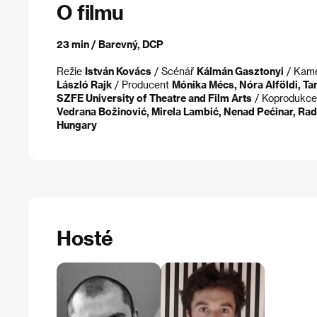
O filmu
23 min / Barevný, DCP
Režie
István Kovács
/ Scénář
Kálmán Gasztonyi
/ Kam
László Rajk
/ Producent
Mónika Mécs, Nóra Alföldi, Ta
SZFE University of Theatre and Film Arts
/ Koprodukc
Vedrana Božinović, Mirela Lambić, Nenad Pećinar, Radoj
Hungary
Hosté