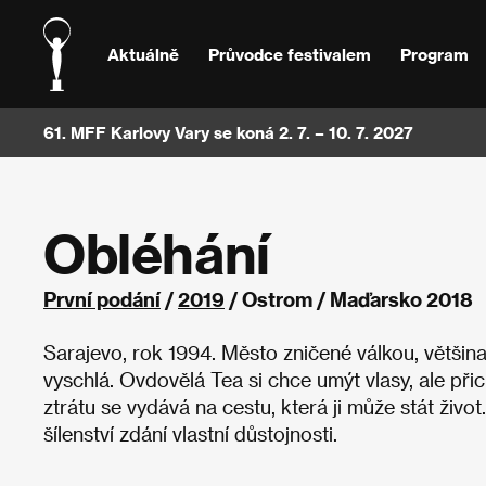
Aktuálně
Průvodce festivalem
Program
61. MFF Karlovy Vary se koná 2. 7. – 10. 7. 2027
Obléhání
První podání
/
2019
/ Ostrom / Maďarsko 2018
Sarajevo, rok 1994. Město zničené válkou, většina
vyschlá. Ovdovělá Tea si chce umýt vlasy, ale při
ztrátu se vydává na cestu, která ji může stát živ
šílenství zdání vlastní důstojnosti.