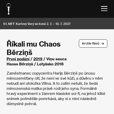
61. MFF Karlovy Vary se koná 2. 7. – 10. 7. 2027
Říkali mu Chaos
Archív filmů
Bērziņš
První podání
/
2019
/ Viņu sauca
Haoss Bērziņš / Lotyšsko 2018
Zaměstnanec copycentra Harijs Bērziņš po únosu
mimozemšťany cítí, že není ve své kůži, a důvěru v něm
nebudí ani ufoložka Vilma. A to zatím netuší, že šedá
mimozemská matka právě rodí jeho syna. Formálně
hravý experiment s žánrem klasické sci-fi, na jehož klišé
snímek potměšile pomrkává, aby si s nimi následně
důmyslně pohrál.