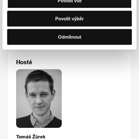
Povolit vše
Kontakty
Národní filmový archiv
Povolit výběr
Závišova 5, 140 00, Praha 4
Česká republika
E-mail:
sales@nfa.cz
Odmítnout
Hosté
Tomáš Žůrek