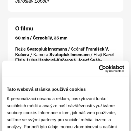
Jaroslav Lopour
O filmu
60 min / Černobílý, 35 mm
Režie
Svatopluk Innemann
/ Scénář
František V.
Kučera
/ Kamera
Svatopluk Innemann
/ Hrají
Karel
Fiala, Luisa Hanková-Kučerová, Josef Šváb-
Malostranský, Jan Fifka, František V. Kučera, Saša
Dobrovolná
/ Sales
Národní filmový archiv
Tato webová stránka používá cookies
Režie
K personalizaci obsahu a reklam, poskytování funkcí
sociálních médií a analýze naší návštěvnosti využíváme
soubory cookie. Informace o tom, jak náš web používáte,
sdílíme se svými partnery pro sociální média, inzerci a
analýzy. Partneři tyto údaje mohou zkombinovat s dalšími