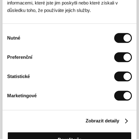
informacemi, které jste jim poskytli nebo které získali v
důsledku toho, že používáte jejich služby.
Výběr
Nutné
souhlasu
Preferenční
Statistické
Svatopluk Innemann
(1896, Lublaň – 1945, Klecany
u Prahy). Vybraná filmografie:
Buď připraven!
(1923),
Švejk v ruském zajetí
(1926),
Milenky starého
Marketingové
kriminálníka
(1927),
Plukovník Švec
(1929),
Fidlovačka
(1930),
Muži v offsidu
(1931),
Psohlavci
(1931),
Třetí rota
(1931),
Před maturitou
(1932, spolu
s Vladislavem Vančurou)
Zobrazit detaily