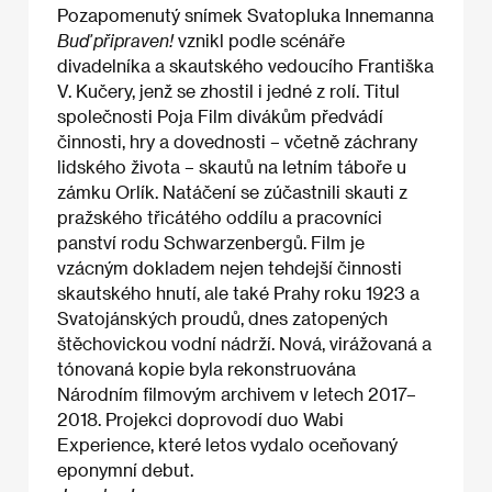
Pozapomenutý snímek Svatopluka Innemanna
Buď připraven!
vznikl podle scénáře
divadelníka a skautského vedoucího Františka
V. Kučery, jenž se zhostil i jedné z rolí. Titul
společnosti Poja Film divákům předvádí
činnosti, hry a dovednosti – včetně záchrany
lidského života – skautů na letním táboře u
zámku Orlík. Natáčení se zúčastnili skauti z
pražského třicátého oddílu a pracovníci
panství rodu Schwarzenbergů. Film je
vzácným dokladem nejen tehdejší činnosti
skautského hnutí, ale také Prahy roku 1923 a
Svatojánských proudů, dnes zatopených
štěchovickou vodní nádrží. Nová, virážovaná a
tónovaná kopie byla rekonstruována
Národním filmovým archivem v letech 2017–
2018. Projekci doprovodí duo Wabi
Experience, které letos vydalo oceňovaný
eponymní debut.