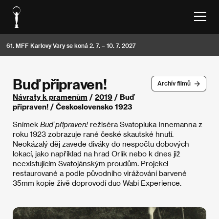
61. MFF Karlovy Vary se koná 2. 7. – 10. 7. 2027
Buď připraven!
Archív filmů
Návraty k pramenům
/
2019
/ Buď
připraven! / Československo 1923
Snímek
Buď připraven!
režiséra Svatopluka Innemanna z
roku 1923 zobrazuje rané české skautské hnutí.
Neokázalý děj zavede diváky do nespočtu dobových
lokací, jako například na hrad Orlík nebo k dnes již
neexistujícím Svatojánským proudům. Projekci
restaurované a podle původního virážování barvené
35mm kopie živě doprovodí duo Wabi Experience.