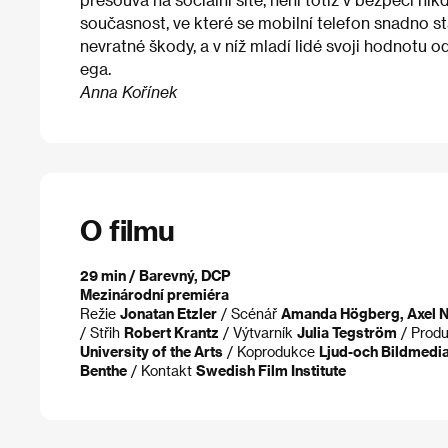
současnost, ve které se mobilní telefon snadno st
nevratné škody, a v níž mladí lidé svoji hodnotu
ega.
Anna Kořínek
O filmu
29 min / Barevný, DCP
Mezinárodní premiéra
Režie
Jonatan Etzler
/ Scénář
Amanda Högberg, Axel 
/ Střih
Robert Krantz
/ Výtvarník
Julia Tegström
/ Prod
University of the Arts
/ Koprodukce
Ljud-och Bildmedia
Benthe
/ Kontakt
Swedish Film Institute