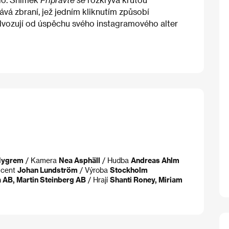
ává zbraní, jež jedním kliknutím způsobí
 odvozují od úspěchu svého instagramového alter
Nygrem
/ Kamera
Nea Asphäll
/ Hudba
Andreas Ahlm
ucent
Johan Lundström
/ Výroba
Stockholm
 AB, Martin Steinberg AB
/ Hrají
Shanti Roney, Miriam