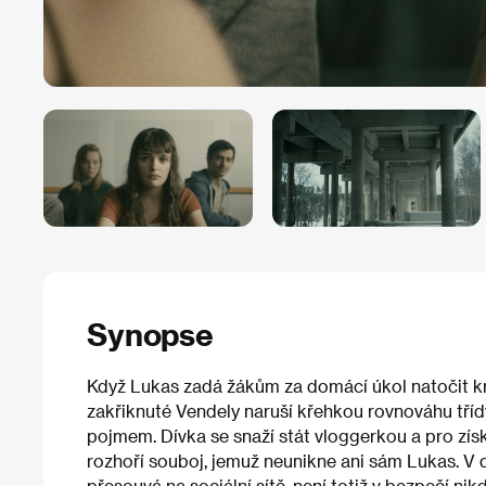
Synopse
Když Lukas zadá žákům za domácí úkol natočit krá
zakřiknuté Vendely naruší křehkou rovnováhu tříd
pojmem. Dívka se snaží stát vloggerkou a pro získá
rozhoří souboj, jemuž neunikne ani sám Lukas. V d
přesouvá na sociální sítě, není totiž v bezpečí ni