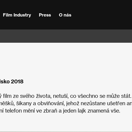
Film Industry
Press
O nás
dsko 2018
ý film ze svého života, netuší, co všechno se může stát.
ěšků, šikany a obviňování, jehož nezůstane ušetřen an
ní telefon mění ve zbraň a jeden lajk znamená vše.