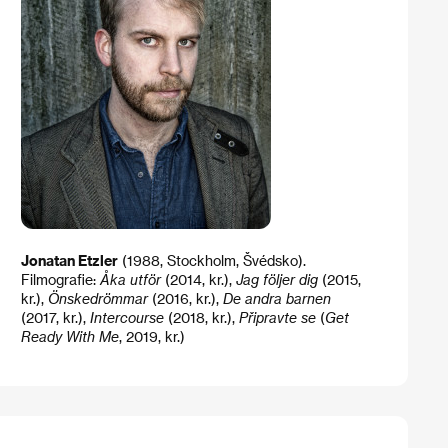
Jonatan Etzler
(1988, Stockholm, Švédsko).
Filmografie:
Åka utför
(2014, kr.),
Jag följer dig
(2015,
kr.),
Önskedrömmar
(2016, kr.),
De andra barnen
(2017, kr.),
Intercourse
(2018, kr.),
Připravte se
(
Get
Ready With Me
, 2019, kr.)