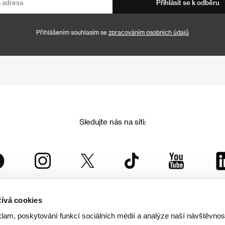
Přihlásit se k odběru
Přihlášením souhlasím se
zpracováním osobních údajů
Sledujte nás na síti:
ívá cookies
Mezinárodní filmový festival Karlovy Vary
klam, poskytování funkcí sociálních médií a analýze naší návštěvno
je součástí rodiny KVIFF Group, která zastřešuje i další projekty: