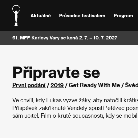
Aktuálně
Průvodce festivalem
Program
61. MFF Karlovy Vary se koná 2. 7. – 10. 7. 2027
Připravte se
První podání
/
2019
/ Get Ready With Me / Švé
Ve chvíli, kdy Lukas vyzve žáky, aby natočili krátk
Příspěvek zakřiknuté Vendely spustí řetězec posm
sám učitel. Film o kruté současnosti, kdy se mobil