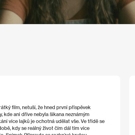
tký film, netuší, že hned první příspěvek
y, kde ani dříve nebyla šikana neznámým
ní více lajků je ochotná udělat vše. Ve třídě se
obě, kdy se reálný život čím dál tím více
kdo. Snímek
Připravte se
rozkrývá krutou