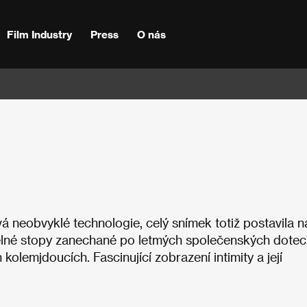
Film Industry
Press
O nás
 neobvyklé technologie, celý snímek totiž postavila n
telné stopy zanechané po letmých společenských dotecí
olemjdoucích. Fascinující zobrazení intimity a její