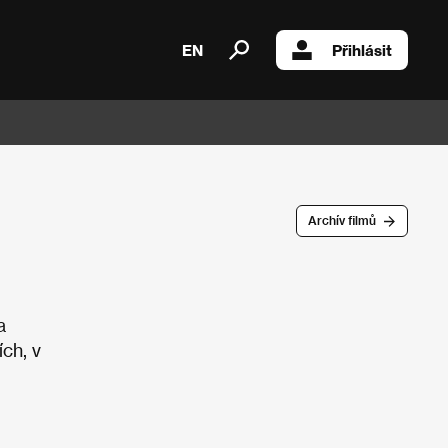
EN
Přihlásit
Archív filmů
a
ch, v