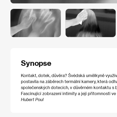
Synopse
Kontakt, dotek, důvěra? Švédská umělkyně využív
postavila na záběrech termální kamery, která odh
společenských dotecích, v důvěrném kontaktu s b
Fascinující zobrazení intimity a její přítomnosti v
Hubert Poul