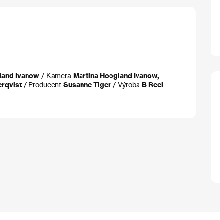
land Ivanow
/ Kamera
Martina Hoogland Ivanow,
erqvist
/ Producent
Susanne Tiger
/ Výroba
B Reel