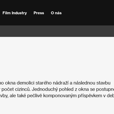
Film Industry
Press
O nás
o okna demolici starého nádraží a následnou stavbu
ý počet cizinců. Jednoduchý pohled z okna se postupn
avby, ale také pečlivě komponovaným příspěvkem v de