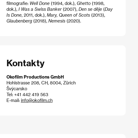
filmografie:
Well Done
(1994, dok.),
Ghetto
(1998,
dok.),
I Was a Swiss Banker
(2007),
Den se děje
(
Day
Is Done
, 2011, dok.),
Mary, Queen of Scots
(2013),
Glaubenberg
(2018),
Nemesis
(2020).
Kontakty
Okofilm Productions GmbH
Hohlstrasse 208, CH, 8004, Zürich
Švýcarsko
Tel: +41 442 419 563
E-mail:
info@okofilm.ch