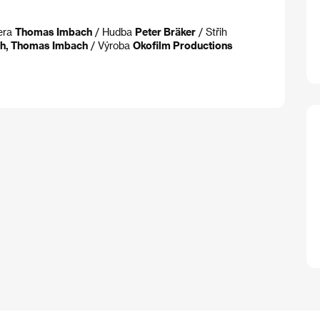
era
Thomas Imbach
/ Hudba
Peter Bräker
/ Střih
sch, Thomas Imbach
/ Výroba
Okofilm Productions