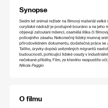
Synopse
Sedm let snímal režisér na filmový materiál velk
curyšské nádraží je postupně bouráno a na jeho m
objevují zatoulaní milenci, osamělá liška či filmo
policejního zásahu. Nekonečný lidský mumraj sn
přírodovědném dokumentu, dodatečná práce se zv
Tatiho, úryvky dopisů uvězněných migrantů nastolují
budoucnosti, pohlcující lidské osudy v industriál
nečekané příběhy. Film, ze kterého nespustíte oči.
Nikola Paggio
O filmu