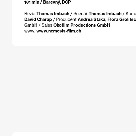
131 min / Barevný, DCP
Režie
Thomas Imbach
/ Scénář
Thomas Imbach
/ Kam
David Charap
/ Producent
Andrea Štaka, Flora Grolit
GmbH
/ Sales
Okofilm Productions GmbH
www:
www.nemesis-film.ch