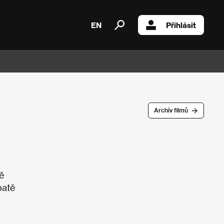
EN
Přihlásit
Archív filmů
ě
batě