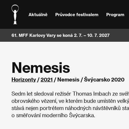
Aktuálně
Průvodce festivalem
Program
61. MFF Karlovy Vary se koná 2. 7. – 10. 7. 2027
Nemesis
Horizonty
/
2021
/ Nemesis / Švýcarsko 2020
Sedm let sledoval režisér Thomas Imbach ze svéh
obrovského vězení, ve kterém bude umístěn velk
stává nejen portrétem náhodných návštěvníků st
o směřování moderního Švýcarska.