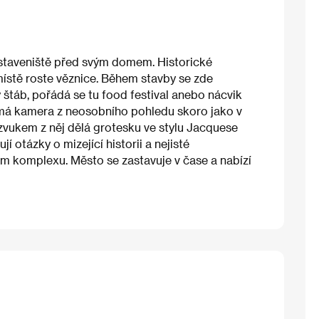
é staveniště před svým domem. Historické
ístě roste věznice. Během stavby se zde
vý štáb, pořádá se tu food festival anebo nácvik
ímá kamera z neosobního pohledu skoro jako v
ukem z něj dělá grotesku ve stylu Jacquese
 otázky o mizející historii a nejisté
ním komplexu. Město se zastavuje v čase a nabízí