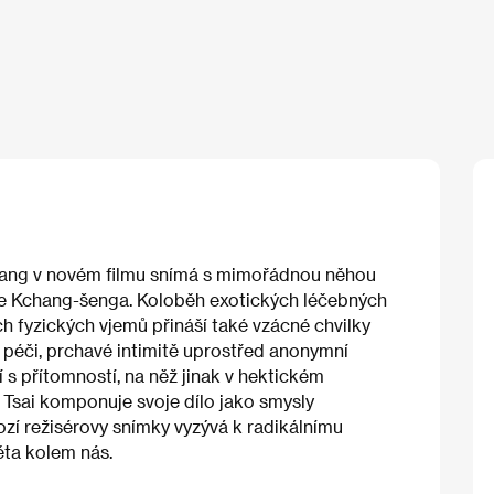
liang v novém filmu snímá s mimořádnou něhou
e Kchang-šenga. Koloběh exotických léčebných
ch fyzických vjemů přináší také vzácné chvilky
péči, prchavé intimitě uprostřed anonymní
s přítomností, na něž jinak v hektickém
 Tsai komponuje svoje dílo jako smysly
ozí režisérovy snímky vyzývá k radikálnímu
ěta kolem nás.