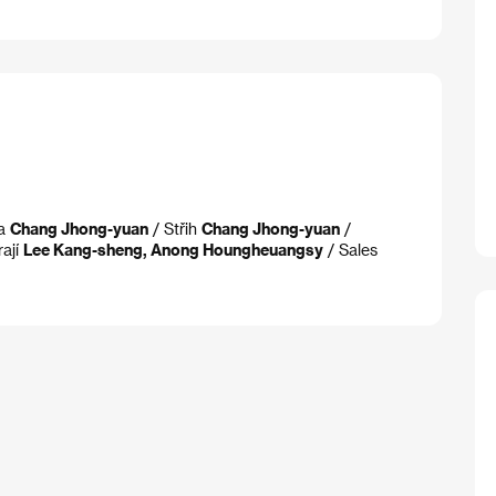
ra
Chang Jhong-yuan
/ Střih
Chang Jhong-yuan
/
rají
Lee Kang-sheng, Anong Houngheuangsy
/ Sales