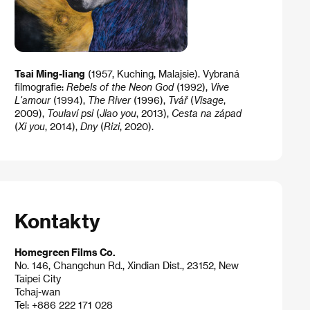
Tsai Ming-liang
(1957, Kuching, Malajsie). Vybraná
filmografie:
Rebels of the Neon God
(1992),
Vive
L'amour
(1994),
The River
(1996),
Tvář
(
Visage
,
2009),
Toulaví psi
(
Jiao you
, 2013),
Cesta na západ
(
Xi you
, 2014),
Dny
(
Rizi
, 2020).
Kontakty
Homegreen Films Co.
No. 146, Changchun Rd., Xindian Dist., 23152, New
Taipei City
Tchaj-wan
Tel: +886 222 171 028