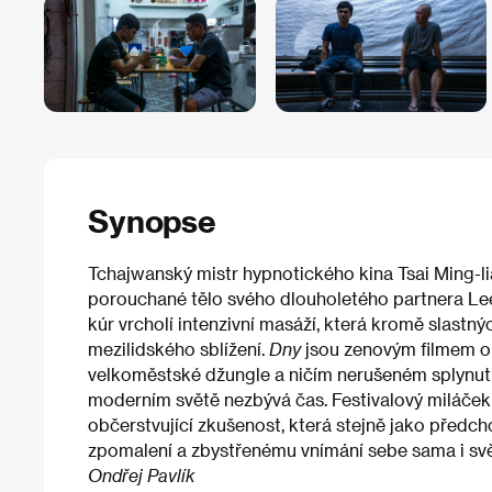
Synopse
Tchajwanský mistr hypnotického kina Tsai Ming-
porouchané tělo svého dlouholetého partnera Le
kúr vrcholí intenzivní masáží, která kromě slastný
mezilidského sblížení.
Dny
jsou zenovým filmem o 
velkoměstské džungle a ničím nerušeném splynutí 
moderním světě nezbývá čas. Festivalový miláček
občerstvující zkušenost, která stejně jako předch
zpomalení a zbystřenému vnímání sebe sama i sv
Ondřej Pavlík