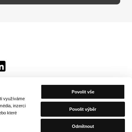
Povolit vše
sti využíváme
média, inzerci
Povolit výběr
ebo které
Odmítnout