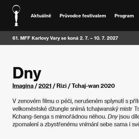
Aktuálně
Průvodce festivalem
Program
61. MFF Karlovy Vary se koná 2. 7. – 10. 7. 2027
Dny
Imagina
/
2021
/ Rizi / Tchaj-wan 2020
V zenovém filmu o péči, nerušeném splynutí s pří
velkoměstské džungle snímá tchajwanský mistr Ts
Kchang-šenga s mimořádnou něhou.
Dny
jsou díl
zpomalení a zbystřenému vnímání sebe sama i sv