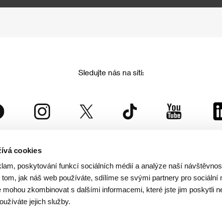
Sledujte nás na síti:
ívá cookies
Mezinárodní filmový festival Karlovy Vary
klam, poskytování funkcí sociálních médií a analýze naší návštěvno
je součástí rodiny KVIFF Group, která zastřešuje i další projekty:
tom, jak náš web používáte, sdílíme se svými partnery pro sociální 
je mohou zkombinovat s dalšími informacemi, které jste jim poskytli n
oužíváte jejich služby.