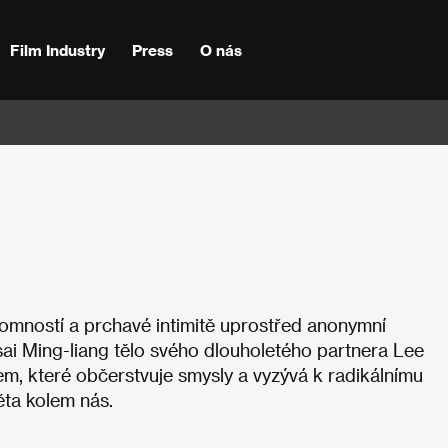
Film Industry
Press
O nás
tomností a prchavé intimitě uprostřed anonymní
ai Ming-liang tělo svého dlouholetého partnera Lee
em, které občerstvuje smysly a vyzývá k radikálnímu
ěta kolem nás.