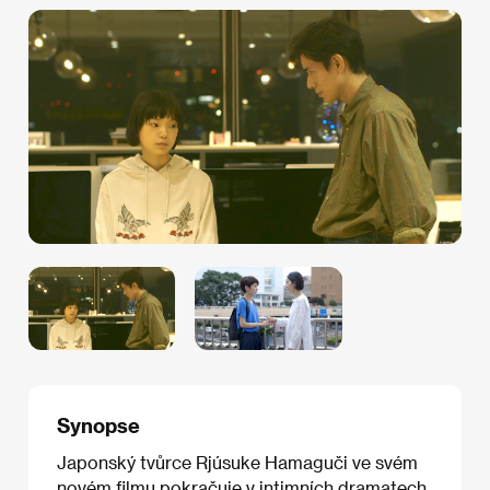
Synopse
Japonský tvůrce Rjúsuke Hamaguči ve svém
novém filmu pokračuje v intimních dramatech