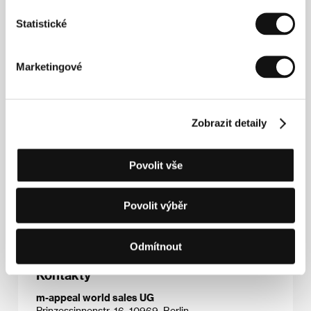
Statistické
Marketingové
Zobrazit detaily
Rjúsuke Hamaguči
(1978, Kanagawa, Japonsko).
Povolit vše
Vybraná filmografie:
Happî awâ
(
Happy Hour
, 2015),
Netemo sametemo
(
Asako I & II
, 2018),
Kolo štěstěny
a fantazie
(
Gûzen to sôzô
, 2021),
Drajv maj kár
Povolit výběr
(
Doraibu mai kâ
, 2021).
Odmítnout
Kontakty
m-appeal world sales UG
Prinzessinnenstr. 16, 10969, Berlin