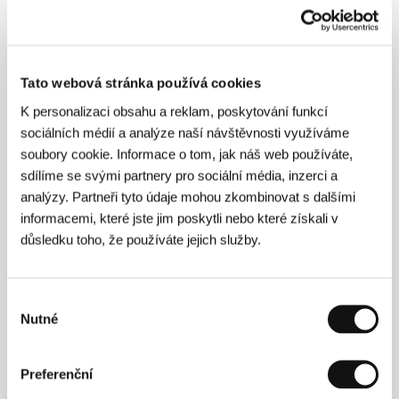
O filmu
121 min / Barevný, DCP
Režie
Ryûsuke Hamaguchi
/ Scénář
Ryûsuke
Tato webová stránka používá cookies
Hamaguchi
/ Kamera
Yukiko Iioka
/ Hudba
Robert
Schumann
/ Střih
Ryûsuke Hamaguchi
/ Producent
K personalizaci obsahu a reklam, poskytování funkcí
Satoshi Takata
/ Výroba
Neopa Inc., Fictive LLC
/
sociálních médií a analýze naší návštěvnosti využíváme
Hrají
Kotone Furukawa, Ayumu Nakajima, Hyunri,
soubory cookie. Informace o tom, jak náš web používáte,
Kiyohiko Shibukawa, Katsuki Mori, Shouma Kai,
Fusako Urabe
/ Sales
m-appeal world sales UG
sdílíme se svými partnery pro sociální média, inzerci a
analýzy. Partneři tyto údaje mohou zkombinovat s dalšími
informacemi, které jste jim poskytli nebo které získali v
důsledku toho, že používáte jejich služby.
Režie
Výběr
Nutné
souhlasu
Preferenční