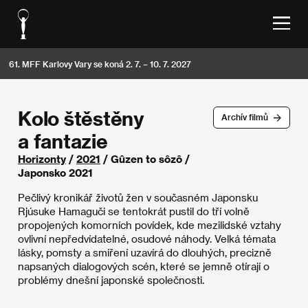
61. MFF Karlovy Vary se koná 2. 7. – 10. 7. 2027
Kolo štěstěny
Archív filmů
a fantazie
Horizonty
/
2021
/ Gûzen to sôzô /
Japonsko 2021
Pečlivý kronikář životů žen v současném Japonsku
Rjúsuke Hamaguči se tentokrát pustil do tří volně
propojených komorních povídek, kde mezilidské vztahy
ovlivní nepředvídatelné, osudové náhody. Velká témata
lásky, pomsty a smíření uzavírá do dlouhých, precizně
napsaných dialogových scén, které se jemně otírají o
problémy dnešní japonské společnosti.