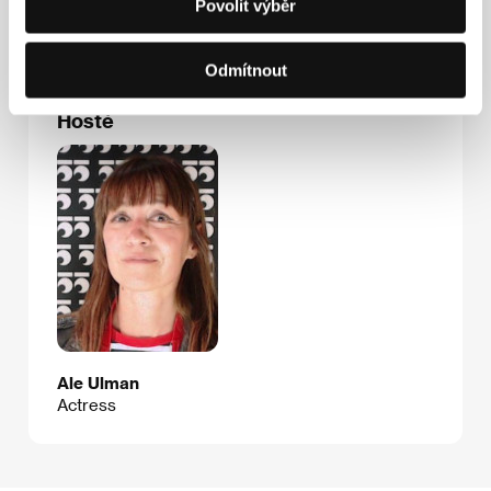
Povolit výběr
E-mail:
info@visitfilms.com
Odmítnout
Hosté
Ale Ulman
Actress