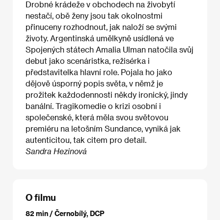
Drobné krádeže v obchodech na živobytí
nestačí, obě ženy jsou tak okolnostmi
přinuceny rozhodnout, jak naloží se svými
životy. Argentinská umělkyně usídlená ve
Spojených státech Amalia Ulman natočila svůj
debut jako scenáristka, režisérka i
představitelka hlavní role. Pojala ho jako
dějově úsporný popis světa, v němž je
prožitek každodennosti někdy ironický, jindy
banální. Tragikomedie o krizi osobní i
společenské, která měla svou světovou
premiéru na letošním Sundance, vyniká jak
autenticitou, tak citem pro detail.
Sandra Hezinová
O filmu
82 min / Černobílý, DCP