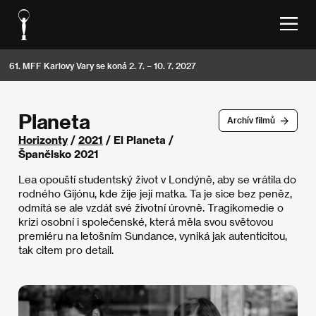
61. MFF Karlovy Vary se koná 2. 7. – 10. 7. 2027
Planeta
Archív filmů
Horizonty
/
2021
/ El Planeta /
Španělsko 2021
Lea opouští studentský život v Londýně, aby se vrátila do
rodného Gijónu, kde žije její matka. Ta je sice bez peněz,
odmítá se ale vzdát své životní úrovně. Tragikomedie o
krizi osobní i společenské, která měla svou světovou
premiéru na letošním Sundance, vyniká jak autenticitou,
tak citem pro detail.