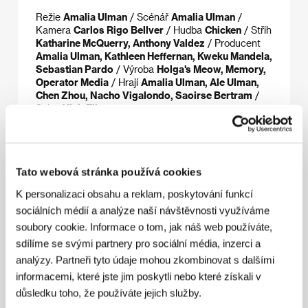
Režie
Amalia Ulman
/ Scénář
Amalia Ulman
/
Kamera
Carlos Rigo Bellver
/ Hudba
Chicken
/ Střih
Katharine McQuerry, Anthony Valdez
/ Producent
Amalia Ulman, Kathleen Heffernan, Kweku Mandela,
Sebastian Pardo
/ Výroba
Holga's Meow, Memory,
Operator Media
/ Hrají
Amalia Ulman, Ale Ulman,
Chen Zhou, Nacho Vigalondo, Saoirse Bertram
/
Sales
Visit Films
Režie
Tato webová stránka používá cookies
K personalizaci obsahu a reklam, poskytování funkcí
sociálních médií a analýze naší návštěvnosti využíváme
soubory cookie. Informace o tom, jak náš web používáte,
sdílíme se svými partnery pro sociální média, inzerci a
analýzy. Partneři tyto údaje mohou zkombinovat s dalšími
informacemi, které jste jim poskytli nebo které získali v
důsledku toho, že používáte jejich služby.