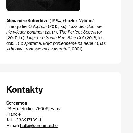
Alexandre Koberidze
(1984, Gruzie). Vybraná
filmografie:
Colophon
(2015, kr.),
Lass den Sommer
nie wieder kommen
(2017),
The Perfect Spectator
(2017, kr.),
Linger on Some Pale Blue Dot
(2018, kr.,
dok.),
Co spatříme, když pohlédneme na nebe?
​ (
Ras
vkhedavt, rodesac cas vukurebt?
, 2021).
Kontakty
Cercamon
28 Rue Rodier, 75009, Paris
Francie
Tel: +33621713911
E-mail:
hello@cercamon.biz