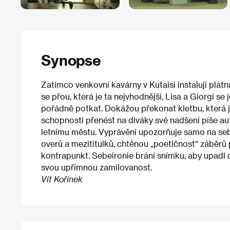
Synopse
Zatímco venkovní kavárny v Kutaisi instalují plá
se přou, která je ta nejvhodnější, Lisa a Giorgi se
pořádně potkat. Dokážou překonat kletbu, která j
schopností přenést na diváky své nadšení píše aut
letnímu městu. Vyprávění upozorňuje samo na seb
overů a mezititulků, chtěnou „poetičnost“ záběrů
kontrapunkt. Sebeironie brání snímku, aby upadl 
svou upřímnou zamilovanost.
Vít Kořínek