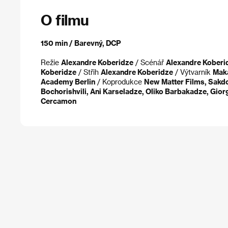
O filmu
150 min / Barevný, DCP
Režie
Alexandre Koberidze
/ Scénář
Alexandre Koberi
Koberidze
/ Střih
Alexandre Koberidze
/ Výtvarník
Maka
Academy Berlin
/ Koprodukce
New Matter Films, Sakd
Bochorishvili, Ani Karseladze, Oliko Barbakadze, Gio
Cercamon