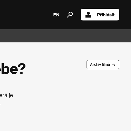
EN
Přihlásit
ebe?
Archív filmů
erá je
,