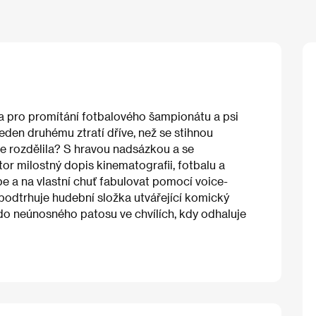
tna pro promítání fotbalového šampionátu a psi
 jeden druhému ztratí dříve, než se stihnou
e rozdělila? S hravou nadsázkou a se
or milostný dopis kinematografii, fotbalu a
e a na vlastní chuť fabulovat pomocí voice-
 podtrhuje hudební složka utvářející komický
do neúnosného patosu ve chvílích, kdy odhaluje