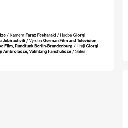
dze
/ Kamera
Faraz Fesharaki
/ Hudba
Giorgi
 Jebirashvili
/ Výroba
German Film and Television
oc Film, Rundfunk Berlin-Brandenburg
/ Hrají
Giorgi
rgi Ambroladze, Vakhtang Fanchulidze
/ Sales