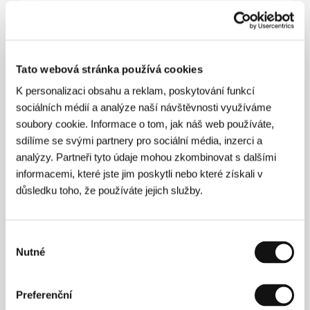
O filmu
217 min / Barevný, DCP
Tato webová stránka používá cookies
K personalizaci obsahu a reklam, poskytování funkcí
Režie
Maria Speth
/ Kamera
Reinhold Vorschneider
/ Hudba
Oliver Göbel
/ Střih
Maria Speth
/
sociálních médií a analýze naší návštěvnosti využíváme
Producent
Maria Speth
/ Výroba
Madonnen Film
/
soubory cookie. Informace o tom, jak náš web používáte,
Sales
Films Boutique
sdílíme se svými partnery pro sociální média, inzerci a
analýzy. Partneři tyto údaje mohou zkombinovat s dalšími
informacemi, které jste jim poskytli nebo které získali v
důsledku toho, že používáte jejich služby.
Režie
Výběr
Nutné
souhlasu
Preferenční