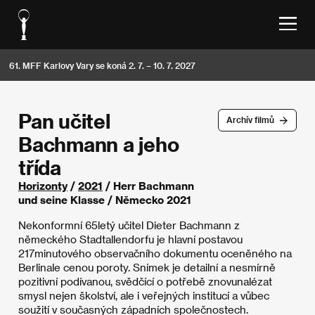
61. MFF Karlovy Vary se koná 2. 7. – 10. 7. 2027
Pan učitel
Archív filmů
Bachmann a jeho
třída
Horizonty
/
2021
/ Herr Bachmann
und seine Klasse / Německo 2021
Nekonformní 65letý učitel Dieter Bachmann z
německého Stadtallendorfu je hlavní postavou
217minutového observačního dokumentu oceněného na
Berlinale cenou poroty. Snímek je detailní a nesmírně
pozitivní podívanou, svědčící o potřebě znovunalézat
smysl nejen školství, ale i veřejných institucí a vůbec
soužití v současných západních společnostech.