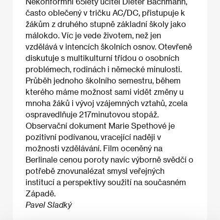
Nekonformní 65letý učitel Dieter Bachmann,
často oblečený v tričku AC/DC, přistupuje k
žákům z druhého stupně základní školy jako
málokdo. Víc je vede životem, než jen
vzdělává v intencích školních osnov. Otevřeně
diskutuje s multikulturní třídou o osobních
problémech, rodinách i německé minulosti.
Průběh jednoho školního semestru, během
kterého máme možnost sami vidět změny u
mnoha žáků i vývoj vzájemných vztahů, zcela
ospravedlňuje 217minutovou stopáž.
Observační dokument Marie Spethové je
pozitivní podívanou, vracející naději v
možnosti vzdělávání. Film oceněný na
Berlinale cenou poroty navíc výborně svědčí o
potřebě znovunalézat smysl veřejných
institucí a perspektivy soužití na současném
Západě.
Pavel Sladký