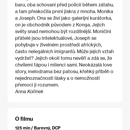
baru, oba schovaní před policií během zátahu,
a tam přeskočila první jiskra z mnoha. Monika
a Joseph. Ona se živí jako galerijní kurátorka,
on je obchodník původem z Konga. Jejich
světy snad nemohou být rozdílnější. Moničini
přátelé jsou intelektuálové, Joseph se
pohybuje v živelném prostředí afrických,
často nelegálních imigrantů. Může jejich vztah
vydržet? Jejich okolí tomu nevěří a zdá se, že
chvílemi tápou i milenci sami. Neokázalá love
story, melodrama bez patosu, křehký příběh o
nejednoznačnosti lásky a o nemožnosti
přemoci ji rozumem.
Anna Kořínek
O filmu
125 min / Barevný, DCP