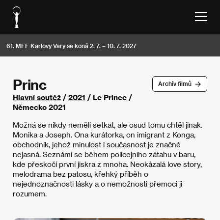
61. MFF Karlovy Vary se koná 2. 7. – 10. 7. 2027
Princ
Archív filmů
Hlavní soutěž
/
2021
/ Le Prince /
Německo 2021
Možná se nikdy neměli setkat, ale osud tomu chtěl jinak.
Monika a Joseph. Ona kurátorka, on imigrant z Konga,
obchodník, jehož minulost i současnost je značně
nejasná. Seznámí se během policejního zátahu v baru,
kde přeskočí první jiskra z mnoha. Neokázalá love story,
melodrama bez patosu, křehký příběh o
nejednoznačnosti lásky a o nemožnosti přemoci ji
rozumem.