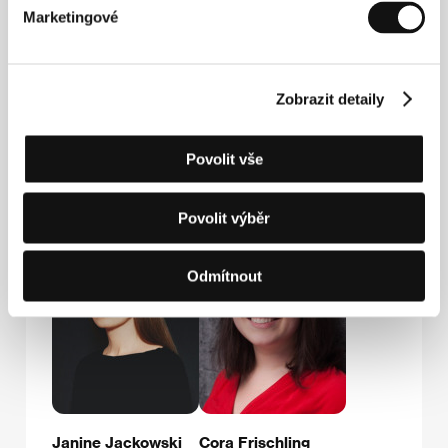
Marketingové
Zobrazit detaily
Povolit vše
Passi Balende
Jonas Dornbach
Actor
Producer
Povolit výběr
Odmítnout
Janine Jackowski
Cora Frischling