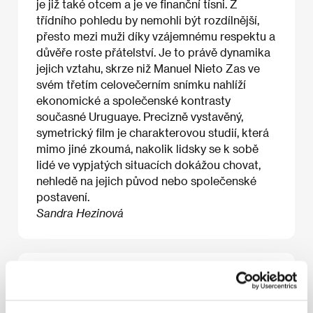
je již také otcem a je ve finanční tísni. Z
třídního pohledu by nemohli být rozdílnější,
přesto mezi muži díky vzájemnému respektu a
důvěře roste přátelství. Je to právě dynamika
jejich vztahu, skrze niž Manuel Nieto Zas ve
svém třetím celovečerním snímku nahlíží
ekonomické a společenské kontrasty
současné Uruguaye. Precizně vystavěný,
symetrický film je charakterovou studií, která
mimo jiné zkoumá, nakolik lidsky se k sobě
lidé ve vypjatých situacích dokážou chovat,
nehledě na jejich původ nebo společenské
postavení.
Sandra Hezinová
O filmu
106 min / Barevný, DCP