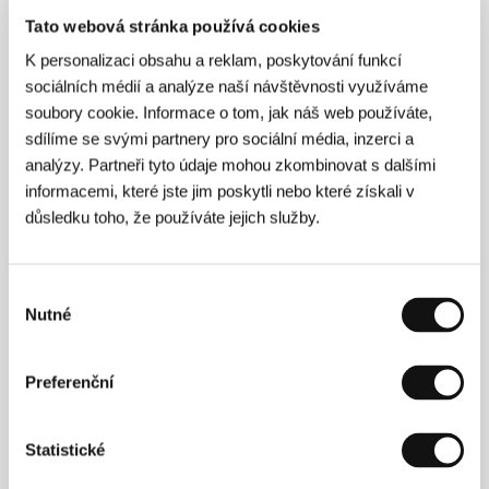
Režie
Manuel Nieto Zas
/ Scénář
Manuel Nieto Zas
Tato webová stránka používá cookies
/ Kamera
Arauco Hernández Holz
/ Hudba
Buenos
K personalizaci obsahu a reklam, poskytování funkcí
Muchachos, Holocausto Vegetal
/ Střih
Pablo Riera
/ Výtvarník
Alejandro Castiglioni, Nicole Davieux
/
sociálních médií a analýze naší návštěvnosti využíváme
Producent
Manuel Nieto
/ Výroba
Roken Films
/
soubory cookie. Informace o tom, jak náš web používáte,
Koprodukce
Pasto, Murillo Cine, Vulcana Cinema,
sdílíme se svými partnery pro sociální média, inzerci a
Sancho&Punta, Paraiso Production Diffusion
/
analýzy. Partneři tyto údaje mohou zkombinovat s dalšími
Hrají
Nahuel Pérez Biscayart, Cristian Borges,
Justina Bustos, Fátima Quintanilla, Jean Pierre
informacemi, které jste jim poskytli nebo které získali v
Noher
/ Sales
Latido Films
důsledku toho, že používáte jejich služby.
Výběr
Režie
Nutné
souhlasu
Preferenční
Statistické