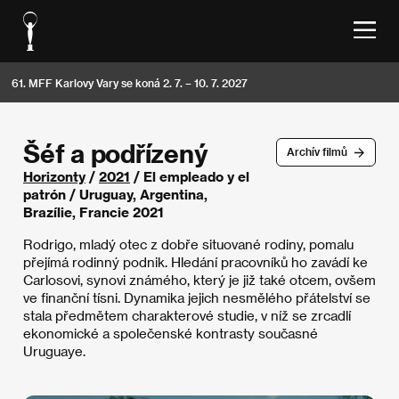
61. MFF Karlovy Vary se koná 2. 7. – 10. 7. 2027
Šéf a podřízený
Archív filmů
Horizonty
/
2021
/ El empleado y el
patrón / Uruguay, Argentina,
Brazílie, Francie 2021
Rodrigo, mladý otec z dobře situované rodiny, pomalu
přejímá rodinný podnik. Hledání pracovníků ho zavádí ke
Carlosovi, synovi známého, který je již také otcem, ovšem
ve finanční tísni. Dynamika jejich nesmělého přátelství se
stala předmětem charakterové studie, v níž se zrcadlí
ekonomické a společenské kontrasty současné
Uruguaye.