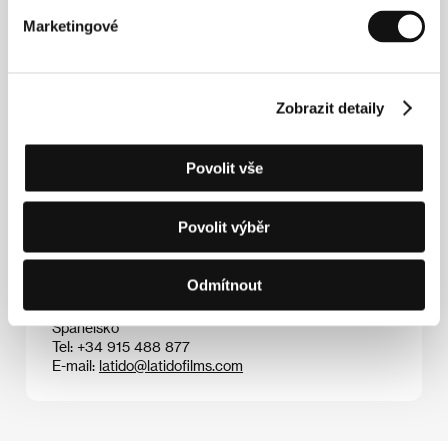
Marketingové
Zobrazit detaily
Manuel Nieto Zas
(1972, Montevideo). Vybraná
filmografie:
Nico & Parker
(2000, kr.),
Psí bouda
(
La
perrera
, 2006),
El lugar del hijo
(2013),
Šéf a
podřízený
(
El empleado y el patrón
, 2021)​.
Povolit vše
Povolit výběr
Kontakty
Odmítnout
Latido Films
C. de San Bernardo, 20, 2º8, 28015, Madrid
Španělsko
Tel: +34 915 488 877
E-mail:
latido@latidofilms.com