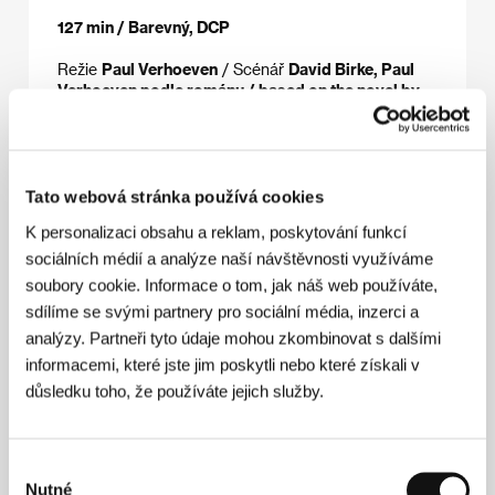
127 min / Barevný, DCP
Režie
Paul Verhoeven
/ Scénář
David Birke, Paul
Verhoeven podle románu / based on the novel by
Judith C. Brown
/ Kamera
Jeanne Lapoirie
/ Hudba
Anne Dudley
/ Střih
Job ter Burg
/ Výtvarník
Eric
Bourges
/ Producent
Saïd Ben Saïd, Michel Merkt,
Jérôme Seydoux
/ Výroba
SBS Production
/
Koprodukce
Pathé, Belga Productions
/ Hrají
Tato webová stránka používá cookies
Virginie Efira, Charlotte Rampling, Daphné Patakia,
K personalizaci obsahu a reklam, poskytování funkcí
Lambert Wilson, Olivier Rabourdin
/ Sales
Pathé
sociálních médií a analýze naší návštěvnosti využíváme
International FR
/ Distributor
Aerofilms
soubory cookie. Informace o tom, jak náš web používáte,
sdílíme se svými partnery pro sociální média, inzerci a
analýzy. Partneři tyto údaje mohou zkombinovat s dalšími
Režie
informacemi, které jste jim poskytli nebo které získali v
důsledku toho, že používáte jejich služby.
Výběr
Nutné
souhlasu