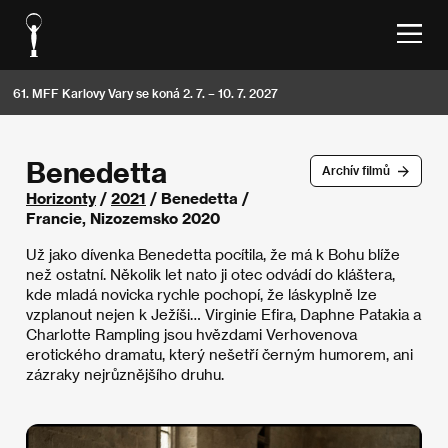
61. MFF Karlovy Vary se koná 2. 7. – 10. 7. 2027
Benedetta
Archív filmů
Horizonty
/
2021
/ Benedetta /
Francie, Nizozemsko 2020
Už jako dívenka Benedetta pocítila, že má k Bohu blíže
než ostatní. Několik let nato ji otec odvádí do kláštera,
kde mladá novicka rychle pochopí, že láskyplně lze
vzplanout nejen k Ježíši… Virginie Efira, Daphne Patakia a
Charlotte Rampling jsou hvězdami Verhovenova
erotického dramatu, který nešetří černým humorem, ani
zázraky nejrůznějšího druhu.