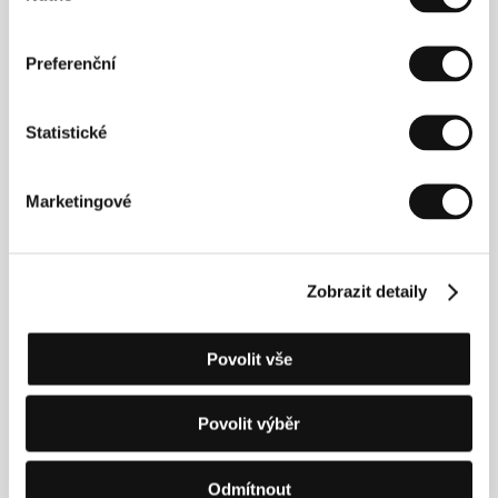
Preferenční
Statistické
Marketingové
Zobrazit detaily
Paul Verhoeven
(1938, Amsterodam). Vybraná
filmografie:
Oranžský voják
(1977),
Čtvrtý muž
(1983),
Maso a krev
(1985),
RoboCop
(1987),
Total
Recall
(1990),
Základní instinkt
(1992),
Hvězdná
Povolit vše
pěchota
(1997),
Černá kniha
(2006),
Elle
(2016),
Benedetta
(2021).
Povolit výběr
Odmítnout