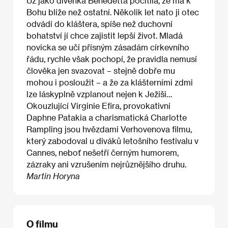
Už jako dívenka Benedetta pocítila, že má k
Bohu blíže než ostatní. Několik let nato ji otec
odvádí do kláštera, spíše než duchovní
bohatství jí chce zajistit lepší život. Mladá
novicka se učí přísným zásadám církevního
řádu, rychle však pochopí, že pravidla nemusí
člověka jen svazovat – stejně dobře mu
mohou i posloužit – a že za klášterními zdmi
lze láskyplně vzplanout nejen k Ježíši…
Okouzlující Virginie Efira, provokativní
Daphne Patakia a charismatická Charlotte
Rampling jsou hvězdami Verhovenova filmu,
který zabodoval u diváků letošního festivalu v
Cannes, neboť nešetří černým humorem,
zázraky ani vzrušením nejrůznějšího druhu.
Martin Horyna
O filmu