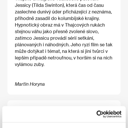
Jessicy (Tilda Swinton), která čas od času
zaslechne dunivý úder přicházející z neznáma,
příhodně zasadil do kolumbijské krajiny.
Hypnotický obraz má v Thajcových rukách
stejnou váhu jako přesně zvolené slovo,
zatímco Jessicu provádí sérií setkání,
plánovaných i náhodných. Jeho ryzí film se tak
může dotýkat i témat, na která si jiní tvůrci v
lepším případě netroufnou, v horším si na nich
vylámou zuby.
Martin Horyna
O filmu
136 min / Barevný, DCP