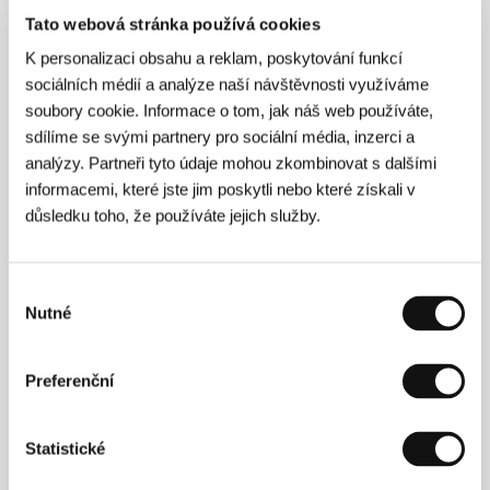
Režie
Apichatpong Weerasethakul
/ Scénář
Tato webová stránka používá cookies
Apichatpong Weerasethakul
/ Kamera
Sayombhu
Mukdeeprom
/ Hudba
César López
/ Střih
Lee
K personalizaci obsahu a reklam, poskytování funkcí
Chatametikool
/ Výtvarník
Angélica Perea
/
sociálních médií a analýze naší návštěvnosti využíváme
Producent
Apichatpong Weerasethakul, Carlos
soubory cookie. Informace o tom, jak náš web používáte,
Paz, Tilda Swinton
/ Výroba
Burning S.A.S., Kick
The Machine, Illuminations Films (Past Lives)
/
sdílíme se svými partnery pro sociální média, inzerci a
Hrají
Tilda Swinton, Elkin Díaz, Jeanne Balibar, Juan
analýzy. Partneři tyto údaje mohou zkombinovat s dalšími
Pablo Urrego, Daniel Giménez Cacho
/ Sales
The
informacemi, které jste jim poskytli nebo které získali v
Match Factory
důsledku toho, že používáte jejich služby.
www:
https://memoriathefilm.com/
Výběr
Nutné
Režie
souhlasu
Preferenční
Statistické