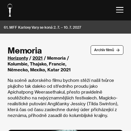
61. MFF Karlovy Vary se koná 2. 7. – 10. 7. 2027
Memoria
Archív filmů
Horizonty
/
2021
/ Memoria /
Kolumbie, Thajsko, Francie,
Německo, Mexiko, Katar 2021
Na scéně autorského filmu bychom stěží našli tvůrce
plujícího tak daleko od středního proudu jako
Apichatpong Weerasethakul, přesto pravidelně
soutěžícího na nejvýznamnějších festivalech. Magicko-
realistické putování Angličanky Jessicy (Tilda Swinton),
která čas od času zaslechne dunivý úder přicházející z
neznáma, příhodně zasadil do kolumbijské krajiny.