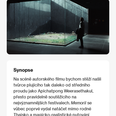
Synopse
Na scéně autorského filmu bychom stěží našli
tvůrce plujícího tak daleko od středního
proudu jako Apichatpong Weerasethakul,
přesto pravidelně soutěžícího na
nejvýznamnějších festivalech.
Memorii
se
vůbec poprvé vydal natáčet mimo rodné
Thajsko a magicko-realistické putování