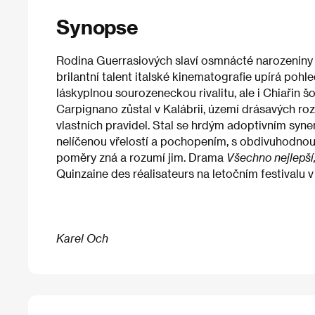
Synopse
Rodina Guerrasiových slaví osmnácté narozeniny ne
brilantní talent italské kinematografie upírá pohle
láskyplnou sourozeneckou rivalitu, ale i Chiařin 
Carpignano zůstal v Kalábrii, území drásavých ro
vlastních pravidel. Stal se hrdým adoptivním syne
nelíčenou vřelostí a pochopením, s obdivuhodnou 
poměry zná a rozumí jim. Drama
Všechno nejlepší,
Quinzaine des réalisateurs na letočním festivalu 
Karel Och