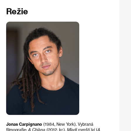
Režie
Jonas Carpignano
(1984, New York). Vybraná
filmografie:
A Chjàna
(2012, kr.),
Mladí romští lvi
(
A