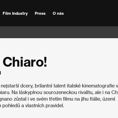
Film Industry
Press
O nás
 Chiaro!
1
jstarší dcery, brilantní talent italské kinematografie 
hiaru. Na láskyplnou sourozeneckou rivalitu, ale i na Ch
no zůstal i ve svém třetím filmu na jihu Itálie, území
 pohledů a vlastních pravidel.