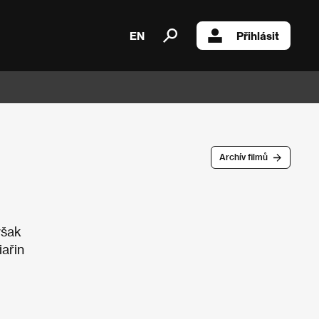
EN
Přihlásit
Archív filmů
však
iařin