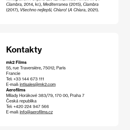
Ciambra,
2014, kr.),
Mediterranea
(2015),
Ciambra
(2017),
Všechno nejlepší, Chiaro!​
(
A Chiara
,
2021).
Kontakty
mk2 Films
55, rue Traversière, 75012, Paris
Francie
Tel: +33 144 673 111
E-mail:
intlsales@mk2.com
Aerofilms
Milady Horákové 383/79, 170 00, Praha 7
Česká republika
Tel: +420 224 947 566
E-mail:
info@aerofilms.cz