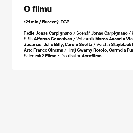
O filmu
121 min / Barevný, DCP
Režie
Jonas Carpignano
/ Scénář
Jonas Carpignano
/ 
Střih
Affonso Goncalves
/ Výtvarník
Marco Ascanio Via
Zacarias, Julie Billy, Carole Scotta
/ Výroba
Stayblack 
Arte France Cinema
/ Hrají
Swamy Rotolo, Carmela Fumo
Sales
mk2 Films
/ Distributor
Aerofilms