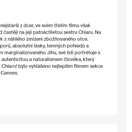
jstarší z dcer, ve svém třetím filmu však
d častěji na její patnáctiletou sestru Chiaru. Na
šok z náhlého zmizení zbožňovaného otce.
zporů, absolutní lásky, temných pohledů a
m marginalizovaného Jihu, své lidi portrétuje s
autenticitou a naturalismem člověka, který
 Chiaro!
bylo vyhlášeno nejlepším filmem sekce
v Cannes.