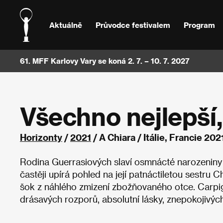
Aktuálně
Průvodce festivalem
Program
61. MFF Karlovy Vary se koná 2. 7. – 10. 7. 2027
Všechno nejlepší,
Horizonty
/
2021
/ A Chiara / Itálie, Francie 202
Rodina Guerrasiových slaví osmnácté narozeniny ne
častěji upírá pohled na její patnáctiletou sestru C
šok z náhlého zmizení zbožňovaného otce. Carpigna
drásavých rozporů, absolutní lásky, znepokojivých