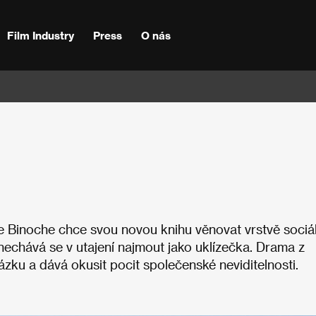
Film Industry
Press
O nás
te Binoche chce svou novou knihu věnovat vrstvě sociá
 nechává se v utajení najmout jako uklízečka. Drama z
ázku a dává okusit pocit společenské neviditelnosti.