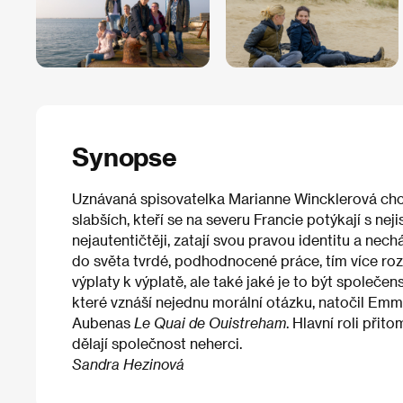
Synopse
Uznávaná spisovatelka Marianne Wincklerová chc
slabších, kteří se na severu Francie potýkají s n
nejautentičtěji, zatají svou pravou identitu a nec
do světa tvrdé, podhodnocené práce, tím více rozpo
výplaty k výplatě, ale také jaké je to být společen
které vznáší nejednu morální otázku, natočil Emm
Aubenas
Le Quai de Ouistreham
. Hlavní roli přito
dělají společnost neherci.
Sandra Hezinová