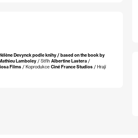
élène Devynck podle knihy / based on the book by
Mathieu Lamboley
/ Střih
Albertine Lastera
/
iosa Films
/ Koprodukce
Ciné France Studios
/ Hrají