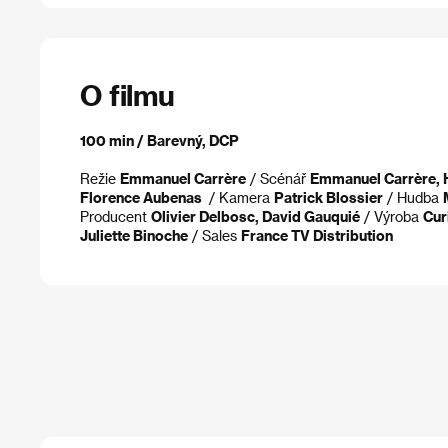
O filmu
100 min / Barevný, DCP
Režie
Emmanuel Carrère
/ Scénář
Emmanuel Carrère, H
Florence Aubenas
/ Kamera
Patrick Blossier
/ Hudba
Producent
Olivier Delbosc, David Gauquié
/ Výroba
Cur
Juliette Binoche
/ Sales
France TV Distribution