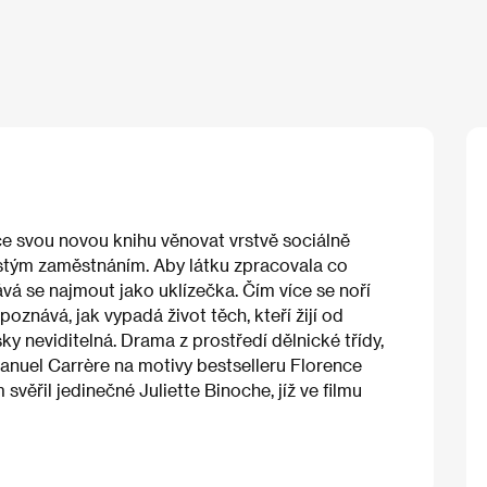
e svou novou knihu věnovat vrstvě sociálně
ejistým zaměstnáním. Aby látku zpracovala co
hává se najmout jako uklízečka. Čím více se noří
znává, jak vypadá život těch, kteří žijí od
sky neviditelná. Drama z prostředí dělnické třídy,
anuel Carrère na motivy bestselleru Florence
m svěřil jedinečné Juliette Binoche, jíž ve filmu