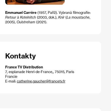
Emmanuel Carrère
(1957, Paříž). Vybraná filmografie:
Retour à Kotelnitch
(2003, dok.),
Knír
(
La moustache
,
2005),
Ouistreham
(2021)​.​
Kontakty
France TV Distribution
7, esplanade Henri-de-France,, 75015, Paris
Francie
E-mail:
catherine.gaucher@francetv.fr