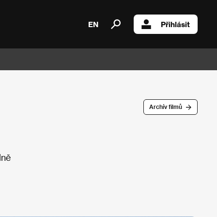
EN
Přihlásit
Archív filmů
lně