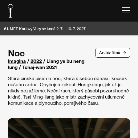
61. MFF Karlovy Vary se koná 2. 7. – 10. 7. 2027
Noc
Archív filmů
Imagina
/
2022
/ Liang ye bu neng
lung / Tchaj-wan 2021
Stará čínská píseň o noci, která s sebou odnáší i kousek
našeho srdce. Obyčejná zákoutí Hongkongu, jak už je
nikdy nezažijeme. Noční ruch, který působí pozoruhodně
klidně. Tsai Ming-liang jako mistr zachycování utlumené
komunikace a plynoucího, pomíjivého času.