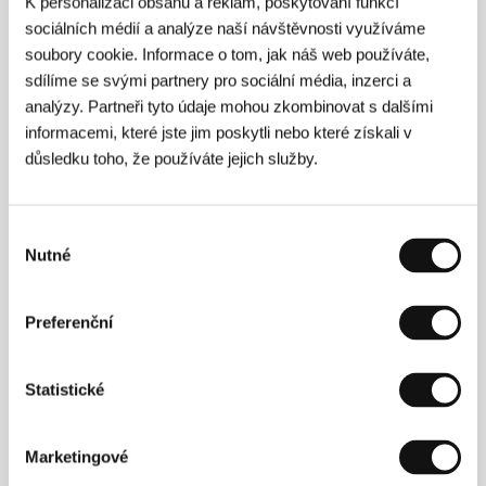
K personalizaci obsahu a reklam, poskytování funkcí
Režie
sociálních médií a analýze naší návštěvnosti využíváme
soubory cookie. Informace o tom, jak náš web používáte,
sdílíme se svými partnery pro sociální média, inzerci a
analýzy. Partneři tyto údaje mohou zkombinovat s dalšími
informacemi, které jste jim poskytli nebo které získali v
důsledku toho, že používáte jejich služby.
Výběr
Nutné
souhlasu
Preferenční
Statistické
Tsai Ming-liang
(1957, Kuching, Malajsie). Vybraná
Marketingové
filmografie:
Rebels of the Neon God
(1992),
Vive