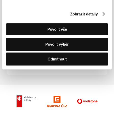
L'amour
(1994),
The River
(1996),
Tvář
(
Visage
,
2009),
Toulaví psi
(
Jiao you
, 2013),
Cesta na západ
(
Xi you
, 2014),
Dny
(
Rizi
, 2020).
Zobrazit detaily
Povolit vše
Kontakty
Homegreen Films Co.
Povolit výběr
No. 146, Changchun Rd., Xindian Dist., 23152, New
Taipei City
Tchaj-wan
Odmítnout
Tel: +886 222 171 028
E-mail:
hgfilmsinfo@gmail.com