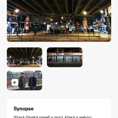
Synopse
Stará čínská píseň o noci, která s sebou