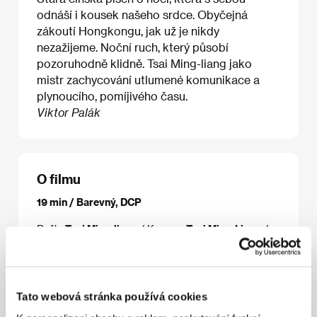
odnáší i kousek našeho srdce. Obyčejná
zákoutí Hongkongu, jak už je nikdy
nezažijeme. Noční ruch, který působí
pozoruhodně klidně. Tsai Ming-liang jako
mistr zachycování utlumené komunikace a
plynoucího, pomíjivého času.
Viktor Palák
O filmu
19 min / Barevný, DCP
Režie
Tsai Ming-liang
/ Kamera
Tsai Ming-Liang
/
Střih
Chang Jhong-Yuan
/ Producent
Claude Wang
/
Výroba
Homegreen Films
/ Sales
Homegreen Films
Co.
Tato webová stránka používá cookies