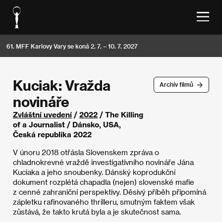
61. MFF Karlovy Vary se koná 2. 7. – 10. 7. 2027
Kuciak: Vražda
Archív filmů
novináře
Zvláštní uvedení
/
2022
/ The Killing
of a Journalist / Dánsko, USA,
Česká republika 2022
V únoru 2018 otřásla Slovenskem zpráva o
chladnokrevné vraždě investigativního novináře Jána
Kuciaka a jeho snoubenky. Dánský koprodukční
dokument rozplétá chapadla (nejen) slovenské mafie
z cenné zahraniční perspektivy. Děsivý příběh připomíná
zápletku rafinovaného thrilleru, smutným faktem však
zůstává, že takto krutá byla a je skutečnost sama.