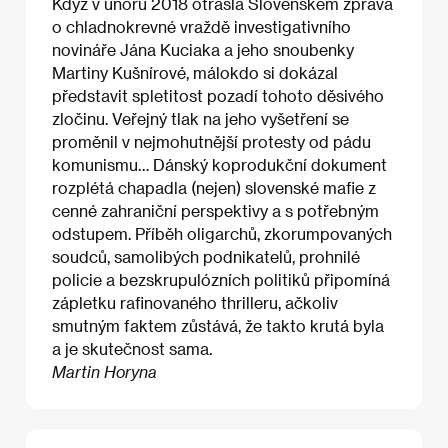
Když v únoru 2018 otřásla Slovenskem zpráva
o chladnokrevné vraždě investigativního
novináře Jána Kuciaka a jeho snoubenky
Martiny Kušnírové, málokdo si dokázal
představit spletitost pozadí tohoto děsivého
zločinu. Veřejný tlak na jeho vyšetření se
proměnil v nejmohutnější protesty od pádu
komunismu… Dánský koprodukční dokument
rozplétá chapadla (nejen) slovenské mafie z
cenné zahraniční perspektivy a s potřebným
odstupem. Příběh oligarchů, zkorumpovaných
soudců, samolibých podnikatelů, prohnilé
policie a bezskrupulózních politiků připomíná
zápletku rafinovaného thrilleru, ačkoliv
smutným faktem zůstává, že takto krutá byla
a je skutečnost sama.
Martin Horyna