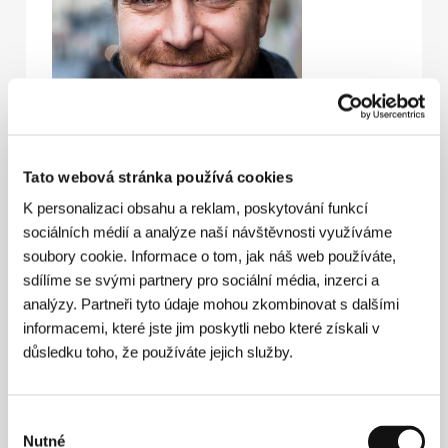
Tato webová stránka používá cookies
K personalizaci obsahu a reklam, poskytování funkcí
Matt Sarnecki
(Chicago, USA). Filmografie:
Killing
sociálních médií a analýze naší návštěvnosti využíváme
Pavel
(2017, dok.),
Kuciak: Vražda novináře
(
The
Killing of a Journalist
, 2022, dok.).
soubory cookie. Informace o tom, jak náš web používáte,
sdílíme se svými partnery pro sociální média, inzerci a
analýzy. Partneři tyto údaje mohou zkombinovat s dalšími
informacemi, které jste jim poskytli nebo které získali v
Kontakty
důsledku toho, že používáte jejich služby.
Cinephil
18 Levontin Str., 6511207, Tel Aviv
Izrael
Výběr
Tel: +972 502 827 955
Nutné
souhlasu