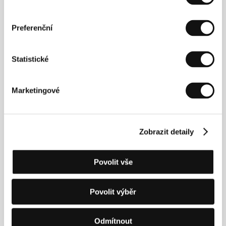
E-mail:
info@cinephil.com
Preferenční
Hosté
Statistické
Marketingové
Zobrazit detaily
Povolit vše
Matt Sarnecki
Jozef Kuciak
Film Director
Protagonist
Povolit výběr
Odmítnout