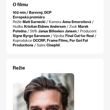
O filmu
102 min / Barevný, DCP
Evropská premiéra
Režie
Matt Sarnecki
/ Kamera
Anna Smoroňová
/
Hudba
Kristian Eidnes Andersen
/ Zvuk
Marek
Poledna
/ Střih
Janus Billeskov Jansen
/ Producent
Signe Byrge Sørensen
/ Výroba
Final Cut for Real
/
Koprodukce
OCCRP, Frame Films, For Got Fat
Productions
/ Sales
Cinephil
Režie