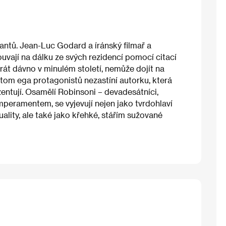
ntů. Jean-Luc Godard a íránský filmař a
uvají na dálku ze svých rezidencí pomocí citací
hrát dávno v minulém století, nemůže dojít na
řitom ega protagonistů nezastíní autorku, která
entují. Osamělí Robinsoni – devadesátníci,
eramentem, se vyjevují nejen jako tvrdohlaví
tuality, ale také jako křehké, stářím sužované