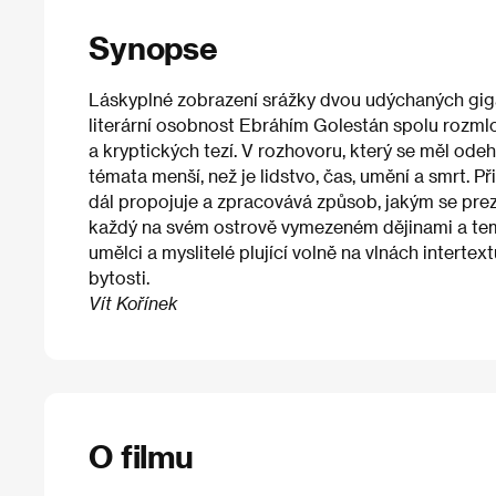
Synopse
Láskyplné zobrazení srážky dvou udýchaných giga
literární osobnost Ebráhím Golestán spolu rozmlo
a kryptických tezí. V rozhovoru, který se měl ode
témata menší, než je lidstvo, čas, umění a smrt. P
dál propojuje a zpracovává způsob, jakým se prez
každý na svém ostrově vymezeném dějinami a temp
umělci a myslitelé plující volně na vlnách intertex
bytosti.
Vít Kořínek
O filmu