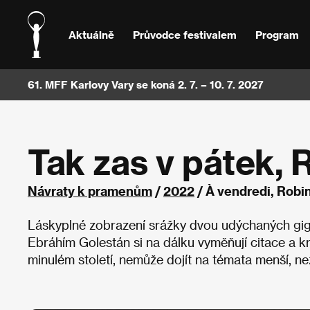
Aktuálně
Průvodce festivalem
Program
61. MFF Karlovy Vary se koná 2. 7. – 10. 7. 2027
Tak zas v pátek, 
Návraty k pramenům
/
2022
/ À vendredi, Robin
Láskyplné zobrazení srážky dvou udýchaných giga
Ebráhím Golestán si na dálku vyměňují citace a k
minulém století, nemůže dojít na témata menší, než