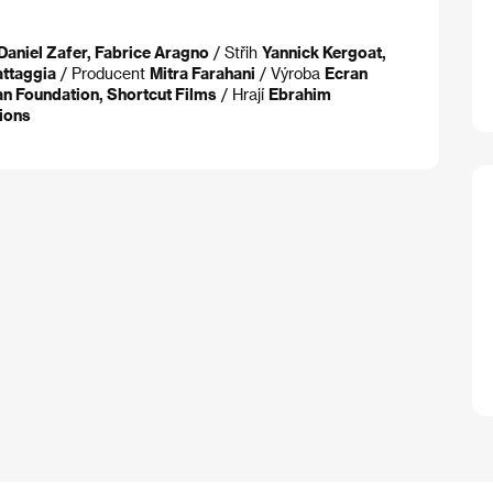
Daniel Zafer, Fabrice Aragno
/ Střih
Yannick Kergoat,
attaggia
/ Producent
Mitra Farahani
/ Výroba
Ecran
n Foundation, Shortcut Films
/ Hrají
Ebrahim
ions