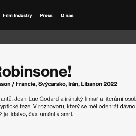
Film Industry
Press
O nás
Robinsone!
son / Francie, Švýcarsko, Írán, Libanon 2022
ntů. Jean-Luc Godard a íránský filmař a literární oso
ryptické teze. V rozhovoru, který se měl odehrát dávno
 je lidstvo, čas, umění a smrt.