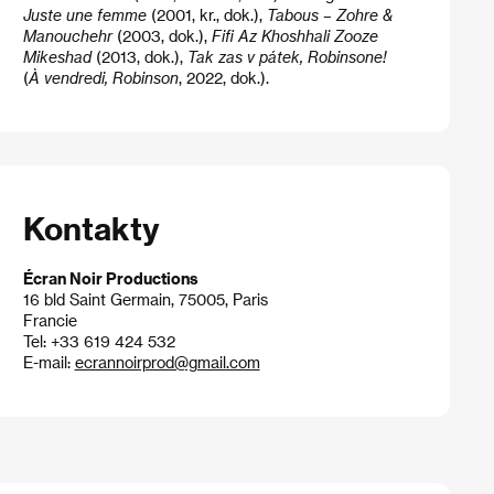
Juste une femme
(2001, kr., dok.),
Tabous – Zohre &
Manouchehr
(2003, dok.),
Fifi Az Khoshhali Zooze
Mikeshad
(2013, dok.),
Tak zas v pátek, Robinsone!
(
À vendredi, Robinson
, 2022, dok.).
Kontakty
Écran Noir Productions
16 bld Saint Germain, 75005, Paris
Francie
Tel: +33 619 424 532
E-mail:
ecrannoirprod@gmail.com