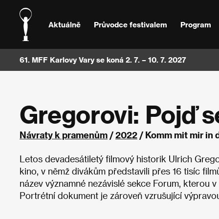
Aktuálně
Průvodce festivalem
Program
61. MFF Karlovy Vary se koná 2. 7. – 10. 7. 2027
Gregorovi: Pojď 
Návraty k pramenům
/
2022
/ Komm mit mir in
Letos devadesátiletý filmový historik Ulrich Greg
kino, v němž divákům představili přes 16 tisíc fil
název významné nezávislé sekce Forum, kterou v rám
Portrétní dokument je zároveň vzrušující výpravo