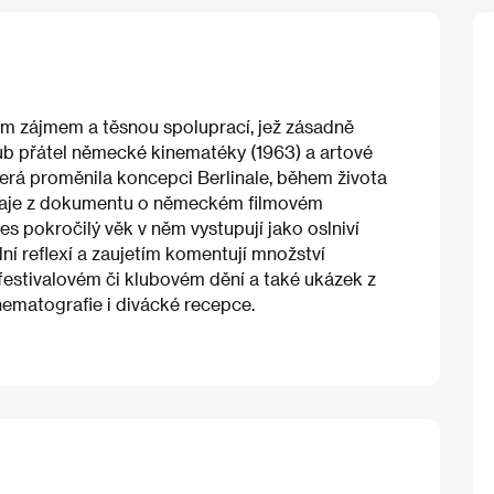
m zájmem a těsnou spoluprací, jež zásadně
lub přátel německé kinematéky (1963) a artové
která proměnila koncepci Berlinale, během života
ré údaje z dokumentu o německém filmovém
řes pokročilý věk v něm vystupují jako oslniví
lní reflexí a zaujetím komentují množství
 festivalovém či klubovém dění a také ukázek z
inematografie i divácké recepce.