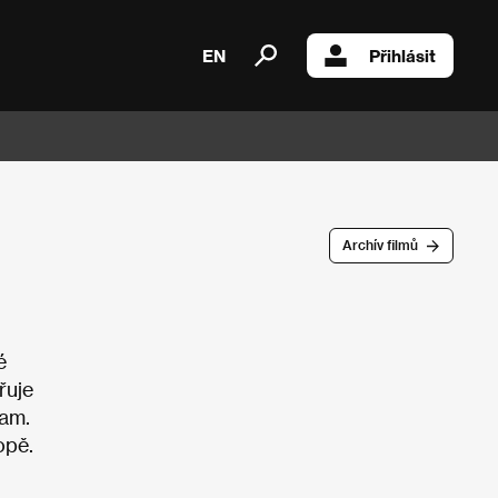
EN
Přihlásit
Archív filmů
é
řuje
ram.
opě.