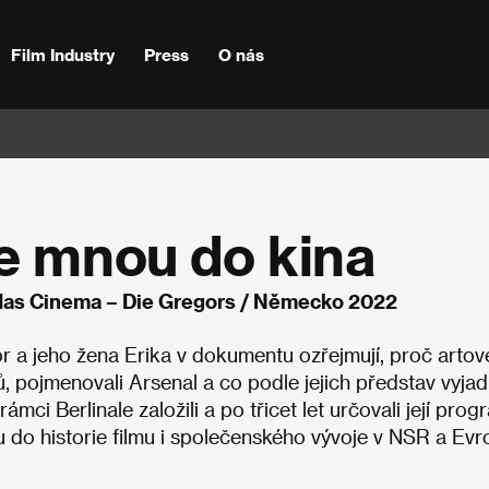
Film Industry
Press
O nás
se mnou do kina
 das Cinema – Die Gregors / Německo 2022
or a jeho žena Erika v dokumentu ozřejmují, proč artov
mů, pojmenovali Arsenal a co podle jejich představ vyjad
ci Berlinale založili a po třicet let určovali její prog
u do historie filmu i společenského vývoje v NSR a Evr