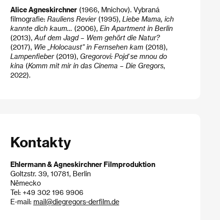
Alice Agneskirchner
(1966, Mnichov). Vybraná
filmografie:
Rauliens Revier
(1995),
Liebe Mama, ich
kannte dich kaum…
(2006),
Ein Apartment in Berlin
(2013),
Auf dem Jagd – Wem gehört die Natur?
(2017),
Wie „Holocaust“ in Fernsehen kam
(2018),
Lampenfieber
(2019),
Gregorovi: Pojď se mnou do
kina
(
Komm mit mir in das Cinema – Die
​
Gregors
,
2022).
Kontakty
Ehlermann & Agneskirchner Filmproduktion
Goltzstr. 39, 10781, Berlin
Německo
Tel: +49 302 196 9906
E-mail:
mail@diegregors-derfilm.de