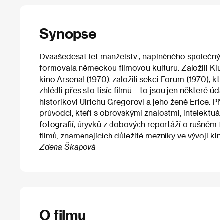
Synopse
Dvaašedesát let manželství, naplněného společný
formovala německou filmovou kulturu. Založili K
kino Arsenal (1970), založili sekci Forum (1970), 
zhlédli přes sto tisíc filmů – to jsou jen někte
historikovi Ulrichu Gregorovi a jeho ženě Erice. P
průvodci, kteří s obrovskými znalostmi, intelektuá
fotografií, úryvků z dobových reportáží o rušném
filmů, znamenajících důležité mezníky ve vývoji k
Zdena Škapová
O filmu