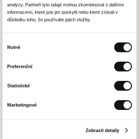
analýzy. Partneři tyto údaje mohou zkombinovat s dalšími
informacemi, které jste jim poskytli nebo které získali v
důsledku toho, že používáte jejich služby.
Výběr
Luca Dipierro
(Merano, Itálie). Vybraná filmografie:
The Thing’s Hollow
(2008),
Further Adventures in the
Nutné
souhlasu
Restless Universe
(2010),
Us
(2011),
Mundus Novus
(2012),
A Purpose
(2015),
Rising
(2018).
Preferenční
Statistické
Kontakty
DML
2333 Falcon Dr., OR 97068, West Linn
Marketingové
Spojené státy americké
Tel: +1 646 265 2635
E-mail:
gosinister@gmail.com
Zobrazit detaily