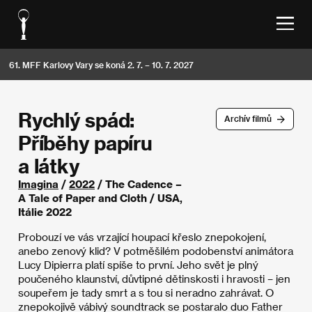
61. MFF Karlovy Vary se koná 2. 7. – 10. 7. 2027
Rychlý spád:
Archív filmů
Příběhy papíru
a látky
Imagina
/
2022
/ The Cadence –
A Tale of Paper and Cloth / USA,
Itálie 2022
Probouzí ve vás vrzající houpací křeslo znepokojení,
anebo zenový klid? V potměšilém podobenství animátora
Lucy Dipierra platí spíše to první. Jeho svět je plný
poučeného klaunství, důvtipné dětinskosti i hravosti – jen
soupeřem je tady smrt a s tou si neradno zahrávat. O
znepokojivě vábivý soundtrack se postaralo duo Father