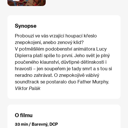
Synopse
Probouzí ve vás vrzající houpací křeslo
znepokojení, anebo zenový klid?
V potměšilém podobenství animátora Lucy
Dipierra platí spíše to první. Jeho svět je plný
poučeného klaunství, důvtipné dětinskosti i
hravosti – jen soupeřem je tady smrt a s tou si
neradno zahrávat. O znepokojivě vábivý
soundtrack se postaralo duo Father Murphy.
Viktor Palák
O filmu
33 min / Barevný, DCP