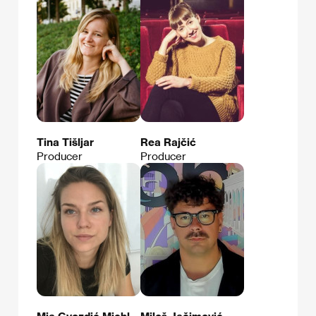
Tina Tišljar
Rea Rajčić
Producer
Producer
Mia Gvozdić Michl
Miloš Jačimović