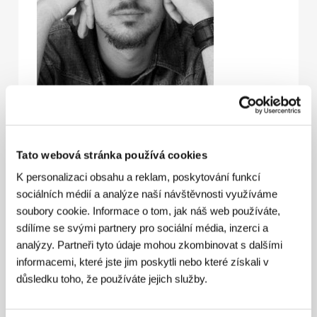
David Kapac
(1986, Chorvatsko) a
Andrija
Mardešić
(1985, Chorvatsko). Společná filmografie:
Tato webová stránka používá cookies
Zagorski specijalitet
(2012, TV film),
Iris
(2012, kr.),
K personalizaci obsahu a reklam, poskytování funkcí
Tenant
(2013, TV film, kr.),
Strýček
(
Stric
, 2022).
sociálních médií a analýze naší návštěvnosti využíváme
soubory cookie. Informace o tom, jak náš web používáte,
sdílíme se svými partnery pro sociální média, inzerci a
Kontakty
analýzy. Partneři tyto údaje mohou zkombinovat s dalšími
informacemi, které jste jim poskytli nebo které získali v
Eclectica
důsledku toho, že používáte jejich služby.
Vingoradi 34a, 10000, Zagreb
Chorvatsko
Tel: +385 958 790 424, +385 91 2005 202