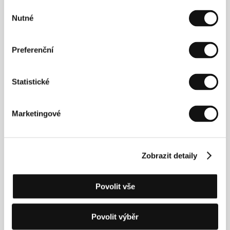
E-mail:
info@eclectica.com
Výběr
Nutné
souhlasu
Hosté
Preferenční
Statistické
Marketingové
Zobrazit detaily
David Kapac
Andrija Mardešić
Film Director,
Film Director,
Povolit vše
Screenwriter
Screenwriter
Povolit výběr