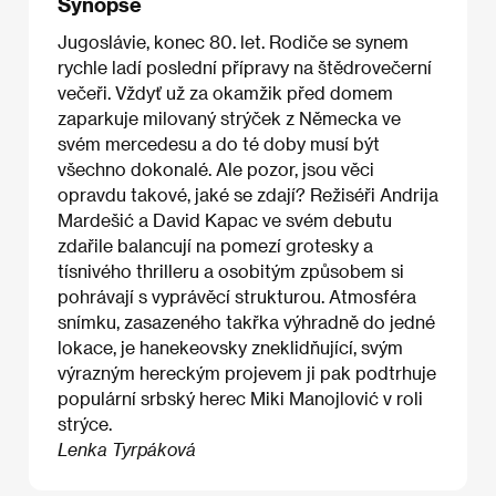
Synopse
Jugoslávie, konec 80. let. Rodiče se synem
rychle ladí poslední přípravy na štědrovečerní
večeři. Vždyť už za okamžik před domem
zaparkuje milovaný strýček z Německa ve
svém mercedesu a do té doby musí být
všechno dokonalé. Ale pozor, jsou věci
opravdu takové, jaké se zdají? Režiséři Andrija
Mardešić a David Kapac ve svém debutu
zdařile balancují na pomezí grotesky a
tísnivého thrilleru a osobitým způsobem si
pohrávají s vyprávěcí strukturou. Atmosféra
snímku, zasazeného takřka výhradně do jedné
lokace, je hanekeovsky zneklidňující, svým
výrazným hereckým projevem ji pak podtrhuje
populární srbský herec Miki Manojlović v roli
strýce.
Lenka Tyrpáková