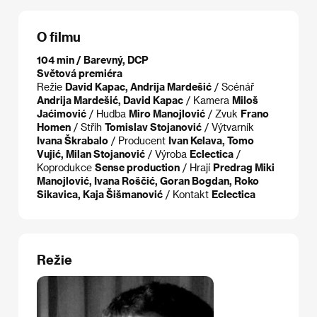
O filmu
104 min / Barevný, DCP
Světová premiéra
Režie
David Kapac, Andrija Mardešić
/ Scénář
Andrija Mardešić, David Kapac
/ Kamera
Miloš
Jaćimović
/ Hudba
Miro Manojlović
/ Zvuk
Frano
Homen
/ Střih
Tomislav Stojanović
/ Výtvarník
Ivana Škrabalo
/ Producent
Ivan Kelava, Tomo
Vujić, Milan Stojanović
/ Výroba
Eclectica
/
Koprodukce
Sense production
/ Hrají
Predrag Miki
Manojlović, Ivana Roščić, Goran Bogdan, Roko
Sikavica, Kaja Šišmanović
/ Kontakt
Eclectica
Režie