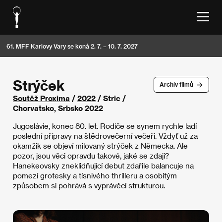
61. MFF Karlovy Vary se koná 2. 7. – 10. 7. 2027
Strýček
Archív filmů
Soutěž Proxima
/
2022
/ Stric /
Chorvatsko, Srbsko 2022
Jugoslávie, konec 80. let. Rodiče se synem rychle ladí
poslední přípravy na štědrovečerní večeři. Vždyť už za
okamžik se objeví milovaný strýček z Německa. Ale
pozor, jsou věci opravdu takové, jaké se zdají?
Hanekeovsky zneklidňující debut zdařile balancuje na
pomezí grotesky a tísnivého thrilleru a osobitým
způsobem si pohrává s vyprávěcí strukturou.