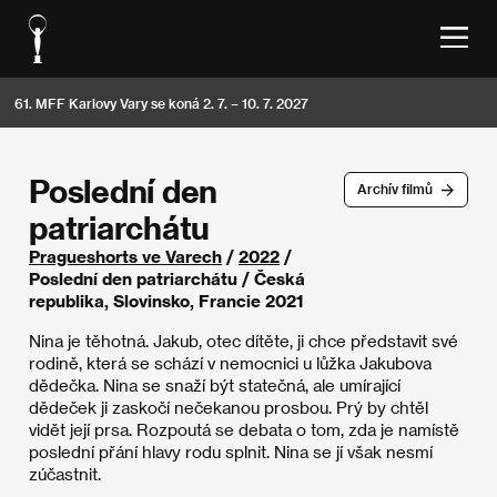
61. MFF Karlovy Vary se koná 2. 7. – 10. 7. 2027
Poslední den
Archív filmů
patriarchátu
Pragueshorts ve Varech
/
2022
/
Poslední den patriarchátu / Česká
republika, Slovinsko, Francie 2021
Nina je těhotná. Jakub, otec dítěte, ji chce představit své
rodině, která se schází v nemocnici u lůžka Jakubova
dědečka. Nina se snaží být statečná, ale umírající
dědeček ji zaskočí nečekanou prosbou. Prý by chtěl
vidět její prsa. Rozpoutá se debata o tom, zda je namístě
poslední přání hlavy rodu splnit. Nina se jí však nesmí
zúčastnit.