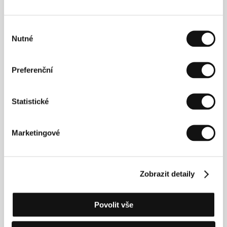
Vybraná filmografie:
Příliš mladá noc
(2012,
středometrážní),
Pevnost
(2013, kr.),
Rodinný film
(2016),
Všechno bude
(2018),
Atlas ptáků
(2021).
Výběr
Nutné
souhlasu
Preferenční
Kontakty
Salaud Morisset
88 rue Armand Silvestre, 92400, Courbevoie
Statistické
Francie
E-mail:
festival@salaudmorisset.com
Marketingové
Hosté
Zobrazit detaily
Povolit vše