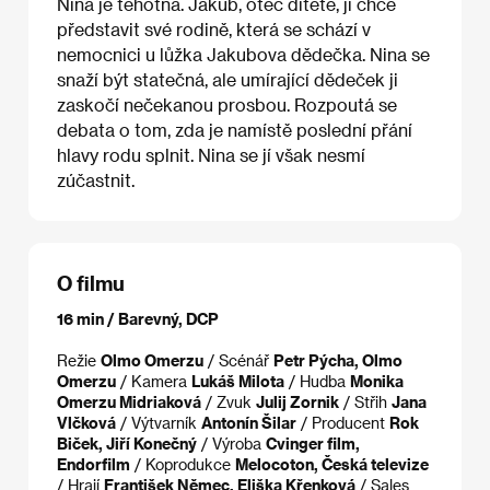
Nina je těhotná. Jakub, otec dítěte, ji chce
představit své rodině, která se schází v
nemocnici u lůžka Jakubova dědečka. Nina se
snaží být statečná, ale umírající dědeček ji
zaskočí nečekanou prosbou. Rozpoutá se
debata o tom, zda je namístě poslední přání
hlavy rodu splnit. Nina se jí však nesmí
zúčastnit.
O filmu
16 min / Barevný, DCP
Režie
Olmo Omerzu
/ Scénář
Petr Pýcha, Olmo
Omerzu
/ Kamera
Lukáš Milota
/ Hudba
Monika
Omerzu Midriaková
/ Zvuk
Julij Zornik
/ Střih
Jana
Vlčková
/ Výtvarník
Antonín Šilar
/ Producent
Rok
Biček, Jiří Konečný
/ Výroba
Cvinger film,
Endorfilm
/ Koprodukce
Melocoton, Česká televize
/ Hrají
František Němec, Eliška Křenková
/ Sales