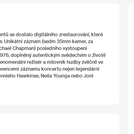
ů se dostalo digitálního zrestaurování, které
nes. Unikátní záznam (sedm 35mm kamer, za
ichael Chapman) posledního vystoupení
1976, doplněný autentickým svědectvím o životě
enomenální režisér a milovník hudby zvěčnil ve
vencemi záznamu koncertu nejen legendární
Ronnieho Hawkinse, Neila Younga nebo Joni