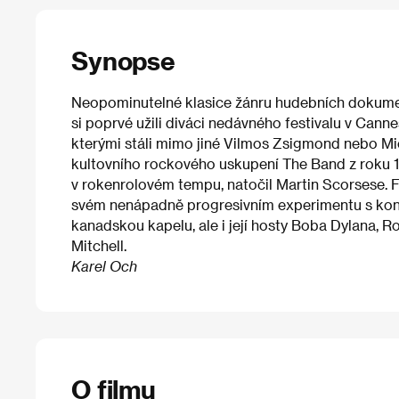
Synopse
Neopominutelné klasice žánru hudebních dokument
si poprvé užili diváci nedávného festivalu v Can
kterými stáli mimo jiné Vilmos Zsigmond nebo M
kultovního rockového uskupení The Band z roku 
v rokenrolovém tempu, natočil Martin Scorsese. F
svém nenápadně progresivním experimentu s kon
kanadskou kapelu, ale i její hosty Boba Dylana, 
Mitchell.
Karel Och
O filmu