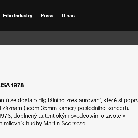
Film Industry
Press
O nás
 USA 1978
ů se dostalo digitálního zrestaurování, které si popr
átní záznam (sedm 35mm kamer) posledního koncertu
976, doplněný autentickým svědectvím o životě v
 a milovník hudby Martin Scorsese.