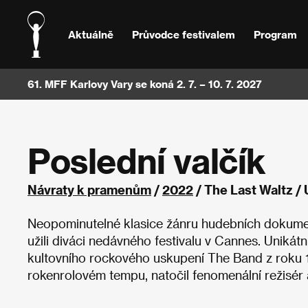
Aktuálně
Průvodce festivalem
Program
61. MFF Karlovy Vary se koná 2. 7. – 10. 7. 2027
Poslední valčík
Návraty k pramenům
/
2022
/ The Last Waltz /
Neopominutelné klasice žánru hudebních dokument
užili diváci nedávného festivalu v Cannes. Unik
kultovního rockového uskupení The Band z roku 1
rokenrolovém tempu, natočil fenomenální režisér