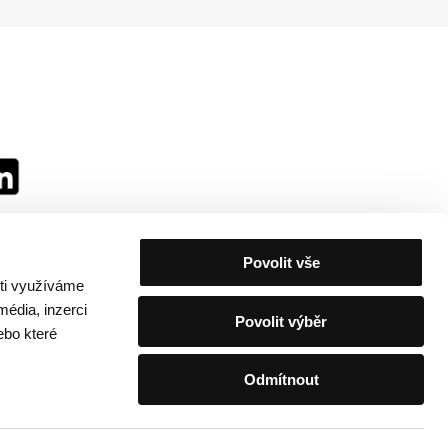
Povolit vše
sti využíváme
média, inzerci
Povolit výběr
ebo které
Odmítnout
festivalu
/
Kontakty