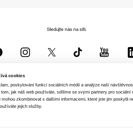
Sledujte nás na síti:
ívá cookies
Mezinárodní filmový festival Karlovy Vary
klam, poskytování funkcí sociálních médií a analýze naší návštěvno
je součástí rodiny KVIFF Group, která zastřešuje i další projekty:
tom, jak náš web používáte, sdílíme se svými partnery pro sociální 
je mohou zkombinovat s dalšími informacemi, které jste jim poskytli n
oužíváte jejich služby.
© 2026 KVIFF GROUP
rana soukromí návštěvníků webu
/
VOP
/
Ochrana osobních údajů
/
Reklamační řád
/
Statut 