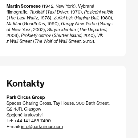
Martin Scorsese
(1942, New York). Vybraná
filmografie:
Taxikář
(
Taxi Driver
, 1976),
Poslední valčík
(
The Last Waltz
, 1978),
Zuřící býk
(
Raging Bull
, 1980),
Mafiáni
(
Goodfellas
, 1990),
Gangy New Yorku
(
Gangs
of New York
, 2002),
Skrytá identita
(
The Departed
,
2006),
Prokletý ostrov
(
Shutter Island
, 2010),
Vlk
z Wall Street
(
The Wolf of Wall Street
, 2013).
Kontakty
Park Circus Group
Spaces Charing Cross, Tay House, 300 Bath Street,
G2 4JR, Glasgow
Spojené království
Tel: +44 141 465 7499
E-mail:
info@parkcircus.com