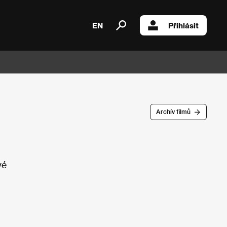
EN
Přihlásit
Archív filmů
vé