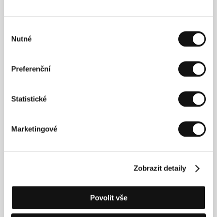
Režie
Výběr
Nutné
souhlasu
Preferenční
Statistické
Marketingové
Zobrazit detaily
Povolit vše
Eric Lartigau
(1964, Francie). Vybraná filmografie:
Absolutně Scary
(
Mais qui a tué Pamela Rose?
,