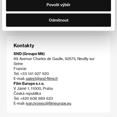
2003),
Půjč mi svou ruku
(
Prête-moi ta main
, 2006),
Povolit výběr
Jízdenka do vesmíru
(
Un ticket pour l'espace
, 2006),
Muž, který chtěl žít svůj život
(
L'Homme qui voulait
vivre sa vie
, 2010),
Nevěrníci
(
Les Infidèles
, 2012),
Odmítnout
Rodinka Bélierových
(2014).
Kontakty
SND (Groupe M6)
89 Avenue Charles de Gaulle, 92575, Neuilly sur
Seine
Francie
Tel: +33 141 927 920
E-mail:
sales1@snd-films.fr
Film Europe s.r.o.
V Jámě 1, 11000, Praha
Česká republika
Tel: +420 608 989 623
E-mail:
ivan.hronec@filmeurope.eu