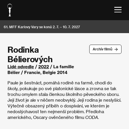
61. MFF Karlovy Vary se koná 2. 7. – 10. 7. 2027
Rodinka
Archív filmů
Bélierových
Lidé odvedle
/
2022
/ La famille
Bélier / Francie, Belgie 2014
Paule je šestnáct, pomáhá rodině na farmě, chodí do
školy, pokukuje po své platonické lásce a zrovna se tak
trochu omylem stala členkou školního pěveckého sboru.
Její život je ale v něčem neobvyklý. Její rodina je neslyšící.
Výtečně obsazený příběh o dospívání, ve kterém je
nedoslýchavost ten nejmenší problém. Předloha
amerického, Oscary ověnčeného filmu
CODA
.