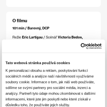
O filmu
101 min / Barevný, DCP
Režie
Eric Lartigau
/ Scénář
Victoria Bedos,
Stanislas Carré de Malberg
/ Kamera
Romain
Winding
/ Hudba
Evgueni Galperine, Sacha
Galperine
/ Zvuk
Cyril Moisson, Fred Demolder,
Dominique Gaborieau
/ Střih
Jennifer Auge
/
Výtvarník
Jean-Jacques Albert
/ Producent
Eric
Tato webová stránka používá cookies
Jehelmann, Philippe Rousselet, Stéphanie Berman
/ Výroba
Mars Films
/ Koprodukce
Jerico, France 2
K personalizaci obsahu a reklam, poskytování funkcí
Cinema, Quarante 12 Films, Vendome Production,
sociálních médií a analýze naší návštěvnosti využíváme
Nexus Factory, Umedia
/ Hrají
Karin Viard,
soubory cookie. Informace o tom, jak náš web používáte,
François Damiens, Eric Elmosnino, Louane Emera,
Roxane Duran
/ Sales
SND (Groupe M6)
/
sdílíme se svými partnery pro sociální média, inzerci a
Distributor
Film Europe s.r.o.
analýzy. Partneři tyto údaje mohou zkombinovat s dalšími
informacemi, které jste jim poskytli nebo které získali v
důsledku toho, že používáte jejich služby.