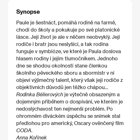
Synopse
Paule je šestnáct, pomáhá rodině na farmě,
chodí do školy a pokukuje po své platonické
lásce. Její život je ale v něčem neobvyklý. Její
rodiče i bratr jsou neslyšící, a tak rodina
funguje v symbióze, ve které je Paula doslova
hlasem rodiny i jejím tlumočníkem. Jednoho
dne se shodou okolností stane členkou
školního pěveckého sboru a sbormistr v ní
objeví výjimečný talent, který však její rodiče z
objektivních důvodů jen těžko chápou…
Rodinka Bélierových
je výtečně obsazeným a
dojemným příběhem o dospívání, ve kterém je
nedoslýchavost ten nejmenší problém. Po
ohromném diváckém úspěchu se snímek stal
předlohou pro americký, Oscary ověnčený film
CODA
.
Anna Kořínek