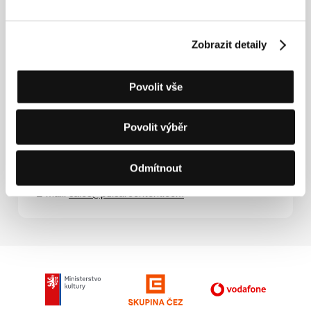
Giuseppe Fiorello
(1969, Katánie, Itálie).
Zobrazit detaily
Filmografie:
Ohňostroje
(
Stranizza d'amuri
, 2022).
Povolit vše
Kontakty
Povolit výběr
Pulsar Content
59 - 61 Passage Choiseul, 75002, Paris
Francie
Odmítnout
Tel: +33 626 988 559
E-mail:
sales@pulsarcontent.com