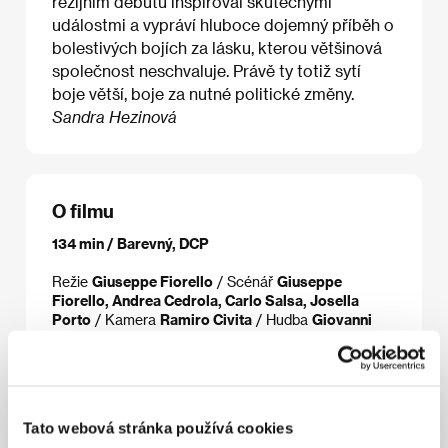
režijním debutu inspiroval skutečnými
událostmi a vypráví hluboce dojemný příběh o
bolestivých bojích za lásku, kterou většinová
společnost neschvaluje. Právě ty totiž sytí
boje větší, boje za nutné politické změny.
Sandra Hezinová
O filmu
134 min / Barevný, DCP
Režie
Giuseppe Fiorello
/ Scénář
Giuseppe
Fiorello, Andrea Cedrola, Carlo Salsa, Josella
Porto
/ Kamera
Ramiro Civita
/ Hudba
Giovanni
Caccamo, Leonardo Milani
/ Střih
Federica Forcesi
/ Výtvarník
Paola Peraro
/ Producent
Riccardo Di
Pasquale, Gabriele Oricchio, Eleonora Pratelli
/
Výroba
IblaFilm, RAI Cinema, Fenix Entertainment
/
Hrají
Gabriele Pizzurro, Samuele Segreto
/ Sales
Tato webová stránka používá cookies
Pulsar Content