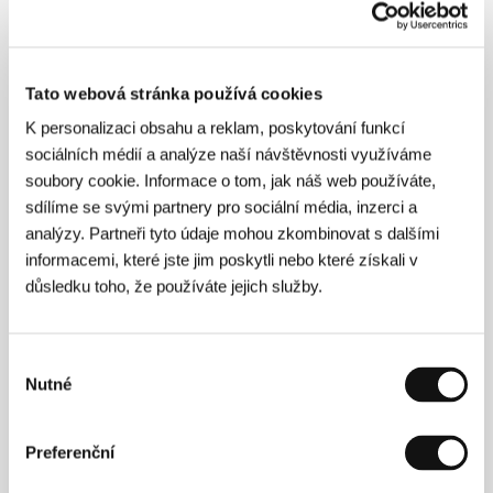
Fouad Oughaou
/ Sales
Totem Films
Tato webová stránka používá cookies
Režie
K personalizaci obsahu a reklam, poskytování funkcí
sociálních médií a analýze naší návštěvnosti využíváme
soubory cookie. Informace o tom, jak náš web používáte,
sdílíme se svými partnery pro sociální média, inzerci a
analýzy. Partneři tyto údaje mohou zkombinovat s dalšími
informacemi, které jste jim poskytli nebo které získali v
důsledku toho, že používáte jejich služby.
Sofia Alaoui
(1990, Casablanca, Maroko). Vybraná
Výběr
filmografie:
Qu'importe si les bêtes meurent (
2020,
Nutné
souhlasu
kr.),
Quartier Lointains: Afrofuturistik
(2021, kr.),
Animalia
(
Parmi nous
, 2023).
Preferenční