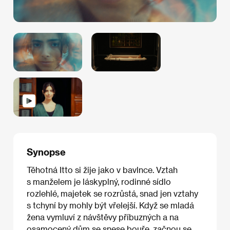
Synopse
Těhotná Itto si žije jako v bavlnce. Vztah
s manželem je láskyplný, rodinné sídlo
rozlehlé, majetek se rozrůstá, snad jen vztahy
s tchyní by mohly být vřelejší. Když se mladá
žena vymluví z návštěvy příbuzných a na
osamocený dům se snese bouře, začnou se