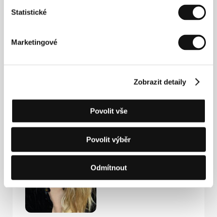
Kontakty
Statistické
Totem Films
5 rue de Charonne, 750 11, Paris
Marketingové
Francie
Tel: +33 685 769 063
E-mail:
hello@totem-films.com
Zobrazit detaily
Hosté
Povolit vše
Povolit výběr
Odmítnout