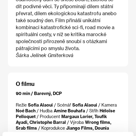
dít podivné věci. Ty připomínají dílem státní
převrat, dílem ekologickou katastrofu anebo
také soudný den. Film přináší unikátní
kombinaci katastrofické sci-fi, road movie a
spirituální cesty, v níž se kritika marocké
společnosti přirozeně snoubí s otázkami
pátrajícími po smyslu života.
Šárka Jelínek Gmiterková
O filmu
90 min / Barevný, DCP
Režie
Sofia Alaoui
/ Scénář
Sofia Alaoui
/ Kamera
Noé Bach
/ Hudba
Amine Bouhafa
/ Střih
Héloïse
Pelloquet
/ Producent
Margaux Lorier, Toufik
Ayadi, Christophe Barral
/ Výroba
Wrong films,
Srab films
/ Koprodukce
Jiango Films, Dounia
Productions
/ Hrají
Oumaïma Barid, Mehdi Dehbi,