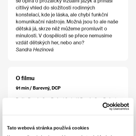
se opírá o prozaický vizuální jazyk a přináší
citlivý vhled do složitosti rodinných
konstelací, kde je láska, ale chybí funkční
komunikační nástroje. Možná jsou to ale naše
dětská já, skrze něž můžeme promluvit o
minulosti. V dospělosti se přece nemusíme
vzdát dětských her, nebo ano?
Sandra Hezinová
O filmu
91 min / Barevný, DCP
Režie
Dustin Guy Defa
/ Scénář
Dustin Guy Defa
/
Kamera
Tim Curtin
/ Hudba
Alex Weston
/ Zvuk
Gaelan Mullins
/ Střih
Michael Taylor, Dustin Guy
Defa
/ Výtvarník
Caity Birmingham
/ Producent
Jon
Read, Allison Rose Carter
/ Výroba
Savage Rose
Tato webová stránka používá cookies
Films
/ Koprodukce
Dweck Productions
/ Hrají
Michael Cera, Hannah Gross, Sophia Lillis
/ Sales