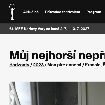
Aktuálně
Průvodce festivalem
Program
61. MFF Karlovy Vary se koná 2. 7. – 10. 7. 2027
Můj nejhorší nepří
Horizonty
/
2023
/ Mon pire ennemi / Francie,