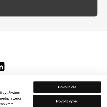
Povolit vše
sti využíváme
média, inzerci
Povolit výběr
ebo které