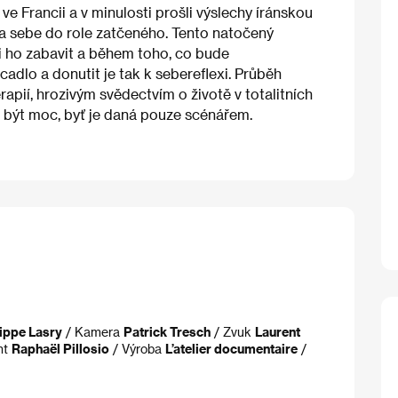
í ve Francii a v minulosti prošli výslechy íránskou
ů a sebe do role zatčeného. Tento natočený
 si ho zabavit a během toho, co bude
cadlo a donutit je tak k sebereflexi. Průběh
erapií, hrozivým svědectvím o životě v totalitních
e být moc, byť je daná pouze scénářem.
ippe Lasry
/ Kamera
Patrick Tresch
/ Zvuk
Laurent
nt
Raphaël Pillosio
/ Výroba
L’atelier documentaire
/