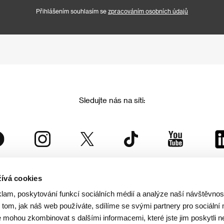
Přihlášením souhlasím se
zpracováním osobních údajů
Sledujte nás na síti:
ívá cookies
Mezinárodní filmový festival Karlovy Vary
klam, poskytování funkcí sociálních médií a analýze naší návštěvno
je součástí rodiny KVIFF Group, která zastřešuje i další projekty:
tom, jak náš web používáte, sdílíme se svými partnery pro sociální 
je mohou zkombinovat s dalšími informacemi, které jste jim poskytli n