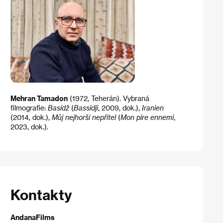
Mehran Tamadon
(1972, Teherán). Vybraná
filmografie:
Basídž
(
Bassidji
, 2009, dok.),
Iranien
(2014, dok.),
Můj nejhorší nepřítel
(
Mon pire ennemi
,
2023, dok.).
Kontakty
AndanaFilms