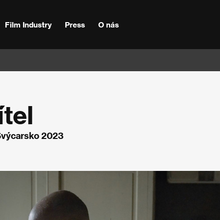
Film Industry
Press
O nás
tel
 Švýcarsko 2023