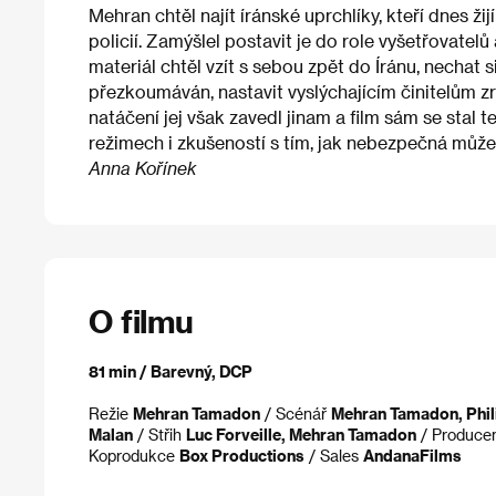
Mehran chtěl najít íránské uprchlíky, kteří dnes žij
policií. Zamýšlel postavit je do role vyšetřovatel
materiál chtěl vzít s sebou zpět do Íránu, nechat
přezkoumáván, nastavit vyslýchajícím činitelům zr
natáčení jej však zavedl jinam a film sám se stal t
režimech i zkušeností s tím, jak nebezpečná můž
Anna Kořínek
O filmu
81 min / Barevný, DCP
Režie
Mehran Tamadon
/ Scénář
Mehran Tamadon, Phil
Malan
/ Střih
Luc Forveille, Mehran Tamadon
/ Produce
Koprodukce
Box Productions
/ Sales
AndanaFilms