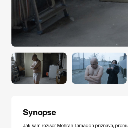
Synopse
Jak sám režisér Mehran Tamadon přiznává, premis