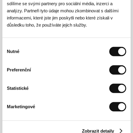
sdílíme se svými partnery pro sociální média, inzerci a
analýzy. Partneři tyto údaje mohou zkombinovat s dalšími
informacemi, které jste jim poskytli nebo které získali v
Režie
důsledku toho, že používáte jejich služby.
Výběr
Nutné
souhlasu
Preferenční
Statistické
Ira Sachs
(1965, Memphis, USA). Vybraná
filmografie:
The Delta
(1996),
Neodcházej
(
Keep the
Lights On
, 2012),
Ta zvláštní láska
(
Love is Strange
,
Marketingové
2014),
Malí muži
(
Little Men
, 2016),
Frankie
(2019),
Míjení
​ (
Passages
, 2023).
Zobrazit detaily