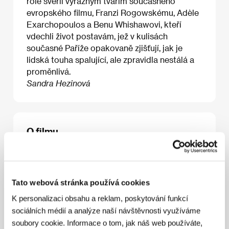
role svěřil výrazným tvářím současného
evropského filmu, Franzi Rogowskému, Adèle
Exarchopoulos a Benu Whishawovi, kteří
vdechli život postavám, jež v kulisách
současné Paříže opakovaně zjišťují, jak je
lidská touha spalující, ale zpravidla nestálá a
proměnlivá.
Sandra Hezinová
O filmu
91 min / Barevný, DCP
Režie
Ira Sachs
/ Scénář
Ira Sachs, Mauricio
Zacharias
/ Kamera
Josée Deshaies
/ Zvuk
Cyril
Tato webová stránka používá cookies
Holtz
/ Střih
Sophie Reine
/ Výtvarník
Pascale
Consigny
/ Producent
Saïd Ben Saïd, Michel Merkt
K personalizaci obsahu a reklam, poskytování funkcí
/ Výroba
SBS Productions
/ Hrají
Franz Rogowski,
sociálních médií a analýze naší návštěvnosti využíváme
Ben Whishaw, Adèle Exarchopoulos
/ Sales
SBS
soubory cookie. Informace o tom, jak náš web používáte,
Distribution