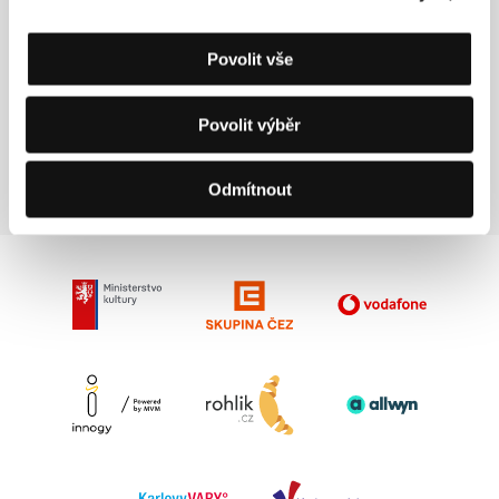
Kontakty
Povolit vše
SBS Distribution
29 rue Danielle Casanova, 75001, Paris
Francie
Povolit výběr
Tel: +33 014 563 6660
E-mail:
contact@sbs-distribution.fr
Odmítnout