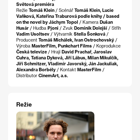
Světová premiéra
Režie
Tomáš Klein
/ Scénář
Tomáš Klein, Lucie
Vaňková, Kateřina Traburová podle knihy / based
on the novel by Jáchym Topol
/ Kamera
Dušan
Husár
/ Hudba
Pjoni
/ Zvuk
Dominik Dolejší
/ Střih
Vadim Usoltsev
/ Výtvarník
Stella Šonková
/
Producent
Tomáš Michálek, Ivan Ostrochovský
/
Výroba
MasterFilm, Punkchart Films
/ Koprodukce
Česká televize
/ Hrají
David Prachař, Jaroslav
Cuhra, Tatiana Dyková, Jiří Lábus, Milan Mikulčík,
Jiří Schmitzer, Vladimír Javorský, Ján Jackuliak,
Alexandra Borbély
/ Kontakt
MasterFilm
/
Distributor
CinemArt, a.s.
Režie