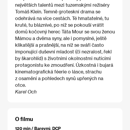
největších talentů mezi tuzemskými režiséry
Tomáš Klein. Temně groteskní drama se
odehrává na více cestách. Té hmatatelné, tu
kruté, tu bláznivé, po níž se pokouší vrátit
domů kočovný herec Táta Mour se svou ženou
Mámou a dvěma syny, ale i pomyslné, ještě
klikatější a prašnější, na níž se sváří často
imponující duševní mladost (či nezralost, řekl
by škarohlíd) s životními okolnostmi nutícími
protagonistu ke zmoudření. Úzkostná i bujará
kinematografická féerie o lásce, strachu
z osamění a pohledech synů upřených na
otce.
Karel Och
O filmu
120 min / Barevný, DCP