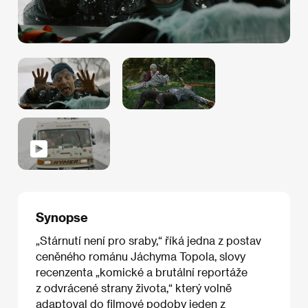
Synopse
„Stárnutí není pro sraby,“ říká jedna z postav
ceněného románu Jáchyma Topola, slovy
recenzenta „komické a brutální reportáže
z odvrácené strany života,“ který volně
adaptoval do filmové podoby jeden z