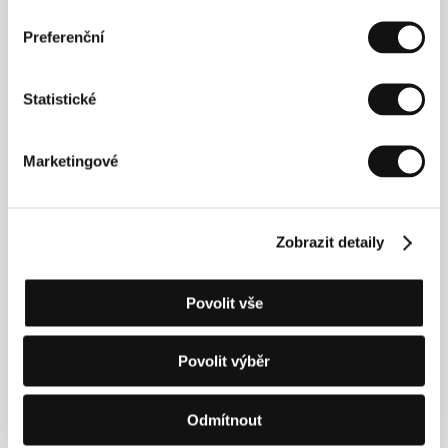
Preferenční
Statistické
Marketingové
Halka Jeřábek
Vladimír Javorský
Třešňáková
Actor
Actress
Zobrazit detaily
Povolit vše
Povolit výběr
Odmítnout
Jiří Lábus
Alexandra Borbely