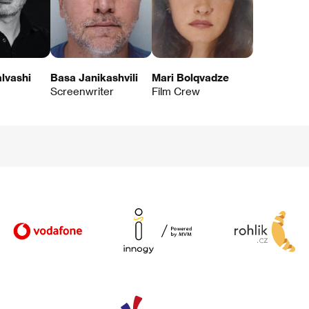
lvashi
Basa Janikashvili
Mari Bolqvadze
Screenwriter
Film Crew