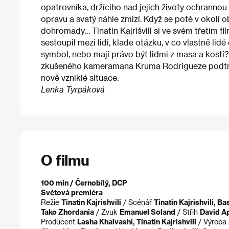
opatrovníka, držícího nad jejich životy ochrannou
opravu a svatý náhle zmizí. Když se poté v okolí ob
dohromady… Tinatin Kajrišvili si ve svém třetím fi
sestoupil mezi lidi, klade otázku, v co vlastně lidé 
symbol, nebo mají právo být lidmi z masa a kost
zkušeného kameramana Kruma Rodrigueze podtrhuj
nově vzniklé situace.
Lenka Tyrpáková
O filmu
100 min / Černobílý, DCP
Světová premiéra
Režie
Tinatin Kajrishvili
/ Scénář
Tinatin Kajrishvili, Ba
Tako Zhordania
/ Zvuk
Emanuel Soland
/ Střih
David A
Producent
Lasha Khalvashi, Tinatin Kajrishvili
/ Výroba