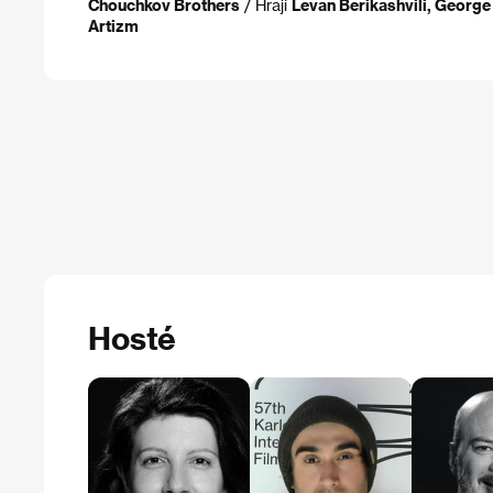
Chouchkov Brothers
/ Hrají
Levan Berikashvili, George 
Artizm
Hosté