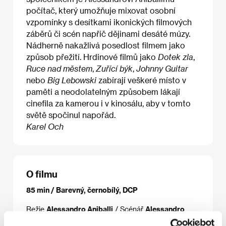
počítač, který umožňuje mixovat osobní
vzpomínky s desítkami ikonických filmových
záběrů či scén napříč dějinami desáté múzy.
Nádherně nakažlivá posedlost filmem jako
způsob přežití. Hrdinové filmů jako
Dotek zla
,
Ruce nad městem
,
Zuřící býk
,
Johnny Guitar
nebo
Big Lebowski
zabírají veškeré místo v
paměti a neodolatelným způsobem lákají
cinefila za kamerou i v kinosálu, aby v tomto
světě spočinul napořád.
Karel Och
O filmu
85 min / Barevný, černobílý, DCP
Režie
Alessandro Aniballi
/ Scénář
Alessandro
Aniballi
/ Zvuk
Jacopo Manzo
/ Střih
Alessandro