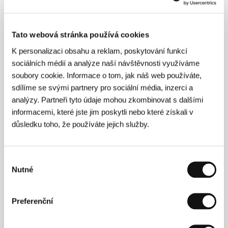
Aniballi
/ Producent
Alessandro Aniballi
/ Výroba
Aniballi
/ Hrají
Alessandro Aniballi, Giovanni
Spagnoletti, Amedeo Aniballi
/ Kontakt
Aniballi
Tato webová stránka používá cookies
K personalizaci obsahu a reklam, poskytování funkcí
sociálních médií a analýze naší návštěvnosti využíváme
Režie
soubory cookie. Informace o tom, jak náš web používáte,
sdílíme se svými partnery pro sociální média, inzerci a
analýzy. Partneři tyto údaje mohou zkombinovat s dalšími
informacemi, které jste jim poskytli nebo které získali v
důsledku toho, že používáte jejich služby.
Výběr
Alessandro Aniballi
(Itálie). Flmografie:
Nutné
souhlasu
Klaustrocinefilie
(
Una claustrocinefilia
, 2022, dok.).
Preferenční
Kontakty