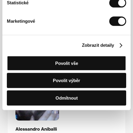
Statistické
Aniballi
Via Costantino, 37, 00145, Rome
Itálie
Marketingové
Tel: +39 340 084 0931
E-mail:
aleaniballi@gmail.com
Zobrazit detaily
Hosté
Povolit vše
Povolit výběr
Odmítnout
Alessandro Aniballi