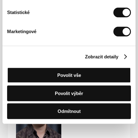
Torstr. 154, 10115, Berlin
Německo
Statistické
Tel: +49 302 462 8156
E-mail:
info@magnetfilm.de
FAMU - Film and TV School of the Academy of
Marketingové
Performing Arts
Smetanovo nábřeží 2, 116 65, Praha 1
Česká republika
E-mail:
festivals@famu.cz
Zobrazit detaily
Povolit vše
Hosté
Povolit výběr
Odmítnout