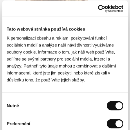
Tato webová stránka používá cookies
K personalizaci obsahu a reklam, poskytování funkcí
sociálních médií a analýze naší návštěvnosti využíváme
soubory cookie. Informace o tom, jak náš web používáte,
sdílíme se svými partnery pro sociální média, inzerci a
analýzy. Partneři tyto údaje mohou zkombinovat s dalšími
informacemi, které jste jim poskytli nebo které získali v
důsledku toho, že používáte jejich služby.
Philippe Kastner
(Česká republika). Filmografie:
Věž
(2021, kr.),
Haraburdí
(2021, kr.),
Deniska umřela
(2022, kr.),
Šmik!
(2023, kr.).
Výběr
Nutné
souhlasu
Kontakty
Preferenční
MAGNETFILM GmbH