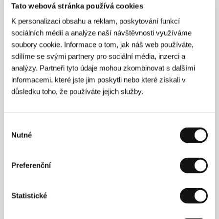
Tato webová stránka používá cookies
K personalizaci obsahu a reklam, poskytování funkcí
sociálních médií a analýze naší návštěvnosti využíváme
soubory cookie. Informace o tom, jak náš web používáte,
sdílíme se svými partnery pro sociální média, inzerci a
analýzy. Partneři tyto údaje mohou zkombinovat s dalšími
informacemi, které jste jim poskytli nebo které získali v
Asmae El Moudir
(1990, Salé, Maroko). Vybraná
důsledku toho, že používáte jejich služby.
filmografie:
Les couleurs de silence
(2012, kr.),
Thank
God It's Friday
(2013, kr.),
Fi Zaouiyati Oummi
(2020,
dok.),
Matka všech lží
(
Kadib abyad
, 2023, dok.).
Výběr
Nutné
souhlasu
Kontakty
Preferenční
Autlook Filmsales
Spittelberggasse 3/14, 1070, Vienna
Rakousko
Statistické
Tel: +43 720 346 934
E-mail:
welcome@autlookfilms.com