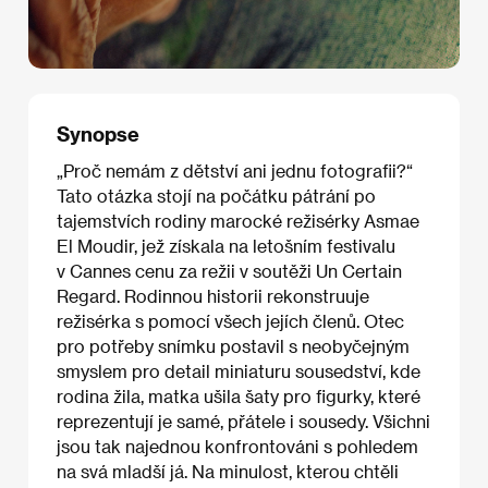
Synopse
„Proč nemám z dětství ani jednu fotografii?“
Tato otázka stojí na počátku pátrání po
tajemstvích rodiny marocké režisérky Asmae
El Moudir, jež získala na letošním festivalu
v Cannes cenu za režii v soutěži Un Certain
Regard. Rodinnou historii rekonstruuje
režisérka s pomocí všech jejích členů. Otec
pro potřeby snímku postavil s neobyčejným
smyslem pro detail miniaturu sousedství, kde
rodina žila, matka ušila šaty pro figurky, které
reprezentují je samé, přátele i sousedy. Všichni
jsou tak najednou konfrontováni s pohledem
na svá mladší já. Na minulost, kterou chtěli