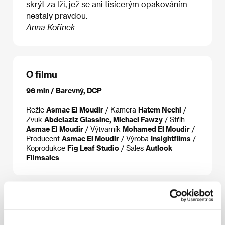
skrýt za lži, jež se ani tisícerým opakováním
nestaly pravdou.
Anna Kořínek
O filmu
96 min / Barevný, DCP
Režie
Asmae El Moudir
/ Kamera
Hatem Nechi
/
Zvuk
Abdelaziz Glassine, Michael Fawzy
/ Střih
Asmae El Moudir
/ Výtvarník
Mohamed El Moudir
/
Producent
Asmae El Moudir
/ Výroba
Insightfilms
/
Koprodukce
Fig Leaf Studio
/ Sales
Autlook
Filmsales
Režie